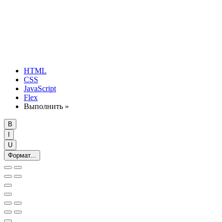
HTML
CSS
JavaScript
Flex
Выполнить »
B
I
U
Формат...