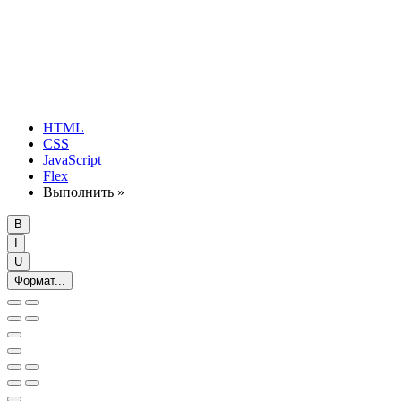
HTML
CSS
JavaScript
Flex
Выполнить »
B
I
U
Формат...