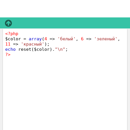
<?php
$color =
array
(
4
=>
'белый'
,
6
=>
'зеленый'
,
11
=>
'красный'
);
echo
reset($color).
"\n"
;
?>