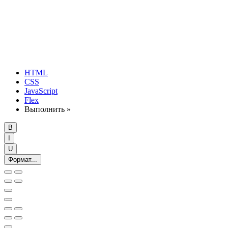
HTML
CSS
JavaScript
Flex
Выполнить »
B
I
U
Формат...