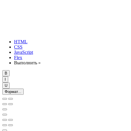
HTML
CSS
JavaScript
Flex
Выполнить »
B
I
U
Формат...