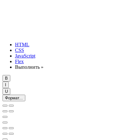
HTML
CSS
JavaScript
Flex
Выполнить »
B
I
U
Формат...