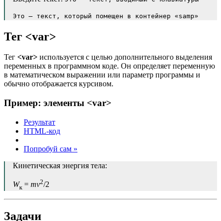
Это — текст, который помещен в контейнер «samp»
Тег
<var>
Тег
<var>
используется с целью дополнительного выделения
переменных в программном коде. Он определяет переменную
в математическом выражении или параметр программы и
обычно отображается курсивом.
Пример: элементы
<var>
Результат
HTML-код
Попробуй сам »
Кинетическая энергия тела:
2
W
=
m
v
/2
к
Задачи