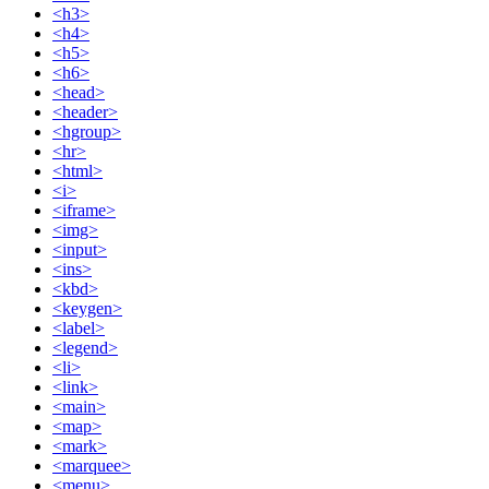
<h3>
<h4>
<h5>
<h6>
<head>
<header>
<hgroup>
<hr>
<html>
<i>
<iframe>
<img>
<input>
<ins>
<kbd>
<keygen>
<label>
<legend>
<li>
<link>
<main>
<map>
<mark>
<marquee>
<menu>