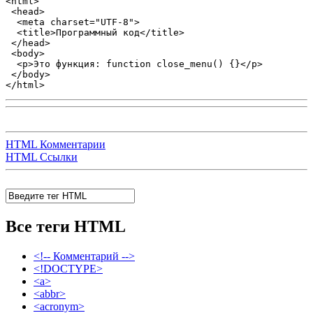
<html>

 <head>

  <meta charset="UTF-8">

  <title>Программный код</title>  

 </head>

 <body>

  <p>Это функция: function close_menu() {}</p> 

 </body>

</html>
HTML Комментарии
HTML Ссылки
Все теги HTML
<!-- Комментарий -->
<!DOCTYPE>
<a>
<abbr>
<acronym>