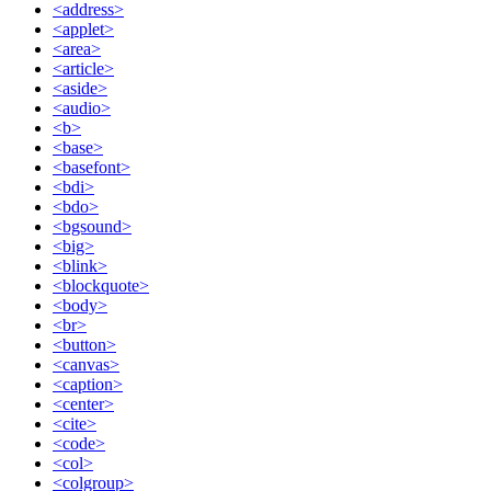
<address>
<applet>
<area>
<article>
<aside>
<audio>
<b>
<base>
<basefont>
<bdi>
<bdo>
<bgsound>
<big>
<blink>
<blockquote>
<body>
<br>
<button>
<canvas>
<caption>
<center>
<cite>
<code>
<col>
<colgroup>