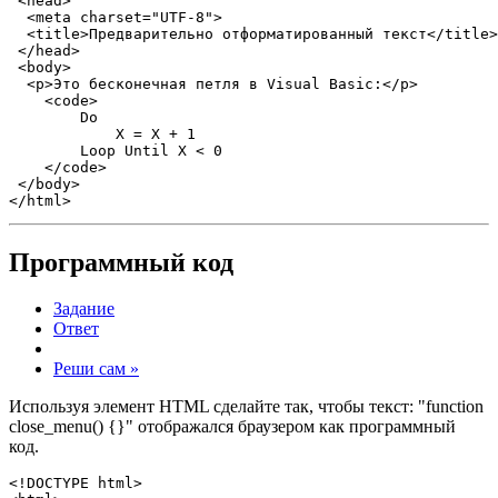
 <head>

  <meta charset="UTF-8">

  <title>Предварительно отформатированный текст</title>
 </head>

 <body>

  <p>Это бесконечная петля в Visual Basic:</p> 

    <code> 

        Do 

            X = X + 1 

        Loop Until X < 0 

    </code> 

 </body>

</html>
Программный код
Задание
Ответ
Реши сам »
Используя элемент HTML сделайте так, чтобы текст: "function
close_menu() {}" отображался браузером как программный
код.
<!DOCTYPE html>
