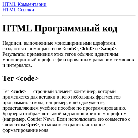
HTML Комментарии
HTML Ссылки
HTML Программный код
Надписи, выполненные моноширинными шрифтами,
создаются с помощью тегов
<code>
,
<kbd>
и
<samp>
.
Результаты применения этих тегов обычно идентичны:
моноширинный шрифт с фиксированным размером символов
и интервалов.
Тег
<code>
Тег
<code>
— cтрочный элемент-контейнер, который
применяется для вставки в него небольших фрагментов
программного кода, например, в веб-документе,
представляющем учебное пособие по программированию.
Браузеры отображают такой код моноширинным шрифтом
(например, Courier New). Если использовать ero совместно с
элементом
<pre>
, то можно сохранить исходное
форматирование кода.