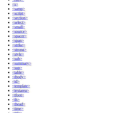
<s>
<samp>
<script>
<section>
<select>
<small>
<source>
<spacer>
<span>
<strike>
<strong>
<style>
<sub>
<summary>
<sup>
<table>
<tbody>
<td>
<template>
<textarea>
<tfoot>
<th>
<thead>
<time>