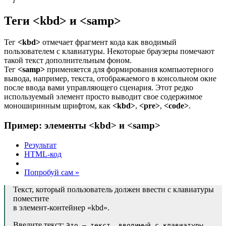
Теги
<kbd>
и
<samp>
Тег
<kbd>
отмечает фрагмент кода как вводимый
пользователем с клавиатуры. Некоторые браузеры помечают
такой текст дополнительным фоном.
Тег
<samp>
применяется для формирования компьютерного
вывода, например, текста, отображаемого в консольном окне
после ввода вами управляющего сценария. Этот редко
используемый элемент просто выводит свое содержимое
моноширинным шрифтом, как
<kbd>
,
<pre>
,
<code>
.
Пример: элементы
<kbd>
и
<samp>
Результат
HTML-код
Попробуй сам »
Текст, который пользователь должен ввести с клавиатуры
поместите
в элемент-контейнер «kbd».
Введите текст:
Это — текст, вводимый с клавиатуры