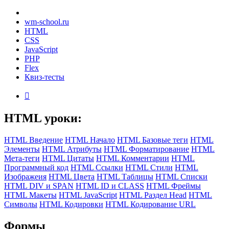
wm-school
.ru
HTML
CSS
JavaScript
PHP
Flex
Квиз-тесты

HTML уроки:
HTML Введение
HTML Начало
HTML Базовые теги
HTML
Элементы
HTML Атрибуты
HTML Форматирование
HTML
Мета-теги
HTML Цитаты
HTML Комментарии
HTML
Программный код
HTML Ссылки
HTML Стили
HTML
Изображеия
HTML Цвета
HTML Таблицы
HTML Списки
HTML DIV и SPAN
HTML ID и CLASS
HTML Фреймы
HTML Макеты
HTML JavaScript
HTML Раздел Head
HTML
Символы
HTML Кодировки
HTML Кодирование URL
Формы