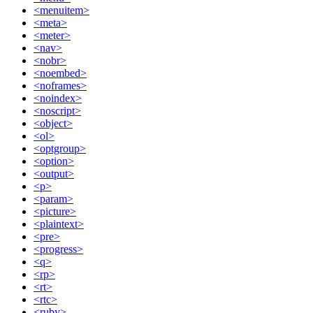
<menuitem>
<meta>
<meter>
<nav>
<nobr>
<noembed>
<noframes>
<noindex>
<noscript>
<object>
<ol>
<optgroup>
<option>
<output>
<p>
<param>
<picture>
<plaintext>
<pre>
<progress>
<q>
<rp>
<rt>
<rtc>
<ruby>