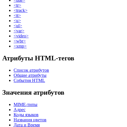
<title>
<tr>
<track>
<tt>
<u>
<ul>
<var>
<video>
<wbr>
<xmp>
Атрибуты HTML-тегов
Список атрибутов
Общие атрибуты
События HTML
Значения атрибутов
MIME-типы
Адрес
Коды языков
Названия цветов
Дата и Время