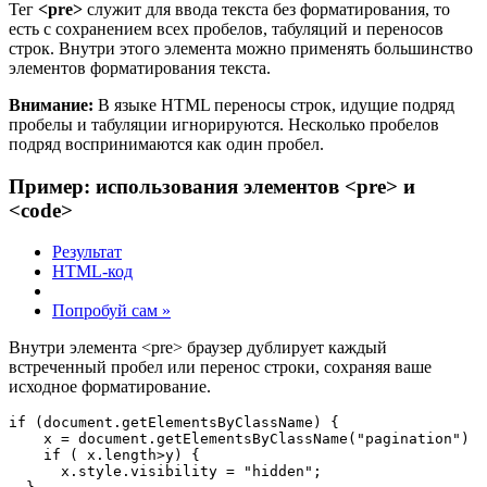
Тег
<pre>
служит для ввода текста без форматирования, то
есть с сохранением всех пробелов, табуляций и переносов
строк. Внутри этого элемента можно применять большинство
элементов форматирования текста.
Внимание:
В языке HTML переносы строк, идущие подряд
пробелы и табуляции игнорируются. Несколько пробелов
подряд воспринимаются как один пробел.
Пример: использования элементов
<pre>
и
<code>
Результат
HTML-код
Попробуй сам »
Внутри элемента <pre> браузер дублирует каждый
встреченный пробел или перенос строки, сохраняя ваше
исходное форматирование.
if (document.getElementsByClassName) {

    x = document.getElementsByClassName("pagination")

    if ( x.length>y) {

      x.style.visibility = "hidden";
