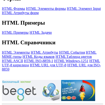
HTML Формы
HTML Элементы формы
HTML Элемент Input
HTML Атрибуты форм
HTML Примеры
HTML Примеры
HTML Задачи
HTML Справочники
HTML Элементы
HTML Атрибуты
HTML События
HTML
MIME-типы
HTML Коды языков
HTMLТаблица цветов
HTML ASCII
HTML ISO-8859-1
HTML Windows-1251
HTML
UTF-8 кирилица
HTML URL для UTF-8
HTML URL для ISO-
8859