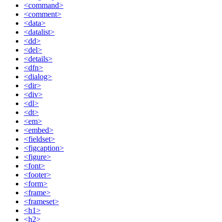
<command>
<comment>
<data>
<datalist>
<dd>
<del>
<details>
<dfn>
<dialog>
<dir>
<div>
<dl>
<dt>
<em>
<embed>
<fieldset>
<figcaption>
<figure>
<font>
<footer>
<form>
<frame>
<frameset>
<h1>
<h2>