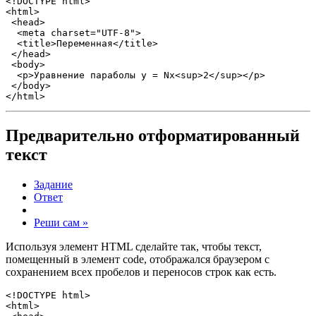
<!DOCTYPE html>

<html>

 <head>

  <meta charset="UTF-8">

  <title>Переменная</title>  

 </head>

 <body>

  <p>Уравнение параболы y = Nx<sup>2</sup></p>

 </body>

</html>
Предварительно отформатированный
текст
Задание
Ответ
Реши сам »
Используя элемент HTML сделайте так, чтобы текст,
помещенный в элемент code, отображался браузером с
сохранением всех пробелов и переносов строк как есть.
<!DOCTYPE html>

<html>
