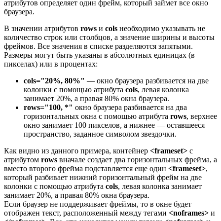
атрибутов определяет один фрейм, который займет все окно
браузера.
В значении атрибутов
rows
и
cols
необходимо указывать не
количество строк или столбцов, а значение ширины и высоты
фреймов. Все значения в списке разделяются запятыми.
Размеры могут быть указаны в абсолютных единицах (в
пикселах) или в процентах:
cols="20%, 80%"
— окно браузера разбивается на две
колонки с помощью атрибута
cols
, левая колонка
занимает 20%, а правая 80% окна браузера.
rows="100, *"
окно браузера разбивается на два
горизонтальных окна с помощью атрибута
rows
, верхнее
окно занимает 100 пикселов, а нижнее — оставшееся
пространство, заданное символом звездочки.
Как видно из данного примера, контейнер
<frameset>
с
атрибутом
rows
вначале создает два горизонтальных фрейма, а
вместо второго фрейма подставляется еще один
<frameset>
,
который разбивает нижний горизонтальный фрейм на две
колонки с помощью атрибута
cols
, левая колонка занимает
занимает 20%, а правая 80% окна браузера.
Если браузер не поддерживает фреймы, то в окне будет
отображен текст, расположенный между тегами
<noframes>
и