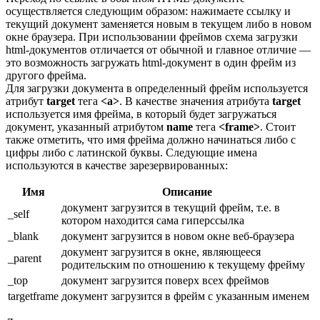
осуществляется следующим образом: нажимаете ссылку и
текущий документ заменяется новым в текущем либо в новом
окне браузера. При использовании фреймов схема загрузки
html-документов отличается от обычной и главное отличие —
это возможность загружать html-документ в один фрейм из
другого фрейма.
Для загрузки документа в определенный фрейм используется
атрибут
target
тега
<a>
. В качестве значения атрибута
target
используется имя фрейма, в который будет загружаться
документ, указанный атрибутом
name
тега
<frame>
. Стоит
также отметить, что имя фрейма должно начинаться либо с
цифры либо с латинской буквы. Следующие имена
используются в качестве зарезервированных:
Имя
Описание
документ загрузится в текущий фрейм, т.е. в
_self
котором находится сама гиперссылка
_blank
документ загрузится в новом окне веб-браузера
документ загрузится в окне, являющееся
_parent
родительским по отношению к текущему фрейму
_top
документ загрузится поверх всех фреймов
targetframe
документ загрузится в фрейм с указанным именем