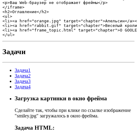
<p>Ваш Web-браузер не отображает фреймы</p>

</iframe>

<h2>Оглавление</h2>

<ul>

<li><a href="orange.jpg" target="chapter">Апельсин</a><
<li><a href="rabbit.gif" target="chapter">Веселый кроли
<li><a href="frame_topic.html" target="chapter">О GOOLE
</ul>
Задачи
Задача1
Задача2
Задача3
Задача4
Загрузка картинки в окно фрейма
Сделайте так, чтобы при клике по ссылке изображение
"smiley.jpg" загружалось в окно фрейма.
Задача HTML: