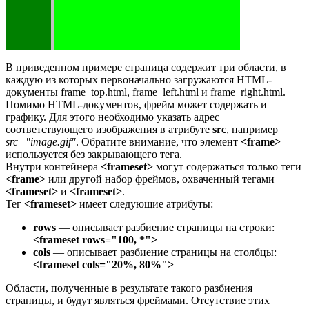
В приведенном примере страница содержит три области, в
каждую из которых первоначально загружаются HTML-
документы frame_top.html, frame_left.html и frame_right.html.
Помимо HTML-документов, фрейм может содержать и
графику. Для этого необходимо указать адрес
соответствующего изображения в атрибуте
src
, например
src="image.gif"
. Обратите внимание, что элемент
<frame>
используется без закрывающего тега.
Внутри контейнера
<frameset>
могут содержаться только теги
<frame>
или другой набор фреймов, охваченный тегами
<frameset>
и
<frameset>
.
Тег
<frameset>
имеет следующие атрибуты:
rows
— описывает разбиение страницы на строки:
<frameset rows="100, *">
cols
— описывает разбиение страницы на столбцы:
<frameset cols="20%, 80%">
Области, полученные в результате такого разбиения
страницы, и будут являться фреймами. Отсутствие этих