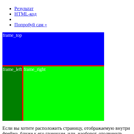
Результат
HTML-код
Попробуй сам »
frame_top
frame_left
frame_right
Если вы хотите расположить страницу, отображаемую внутри
фрейма, ближе к его границам, или, наоборот, отодвинуть