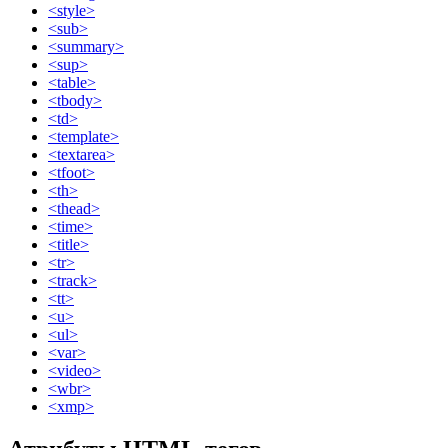
<style>
<sub>
<summary>
<sup>
<table>
<tbody>
<td>
<template>
<textarea>
<tfoot>
<th>
<thead>
<time>
<title>
<tr>
<track>
<tt>
<u>
<ul>
<var>
<video>
<wbr>
<xmp>