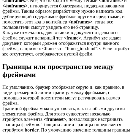
</noframes>
. Все, что находится между тегами
<noframes>
и
</noframes>
, игнорируется браузерами, поддерживающими
фреймы. Таким образом разработчику нужно написать код,
дублирующий содержимое фреймов другими средствами, и
поместить этот код в контейнер
<noframes>
, тогда все
пользователи смогут увидеть его веб-страницу.
Как уже отмечалось, для вставки в документ отдельного
фрейма служит непарный тег
<frame>
. Атрибут
src
задает
документ, который должен отображаться внутри данного
фрейма, например: <frame src="frame_top.html">. Если атрибут
src
отсутствует, отображается пустой фрейм.
Границы или пространство между
фреймами
По умолчанию, браузер отображает серую и, как правило, в
виде трехмерной линии границу между фреймами, с
помощью которой посетители могут регулировать размер
фрейма.
Границей фрейма можно управлять, как и любыми другими
элементами фрейма. Для этого существует несколько
атрибутов элемента
<frameset>
, позволяющих настраивать
границы фреймов. Толщина линии границы определяется
атрибутом
border
. По умолчанию значение толщины границы