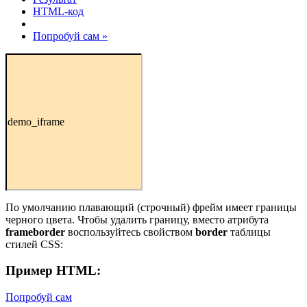
HTML-код
Попробуй сам »
demo_iframe
По умолчанию плавающий (строчный) фрейм имеет границы
черного цвета. Чтобы удалить границу, вместо атрибута
frameborder
воспользуйтесь свойством
border
таблицы
стилей CSS:
Пример HTML:
Попробуй сам