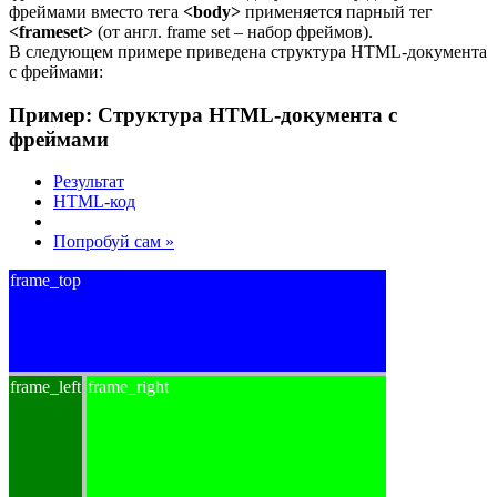
фреймами вместо тега
<body>
применяется парный тег
<frameset>
(от англ. frame set – набор фреймов).
В следующем примере приведена структура HTML-документа
с фреймами:
Пример: Структура HTML-документа с
фреймами
Результат
HTML-код
Попробуй сам »
frame_top
frame_left
frame_right