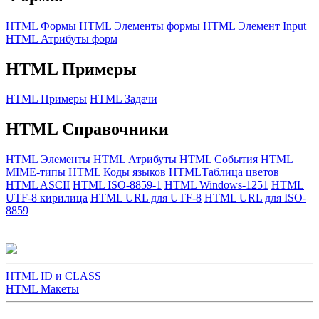
HTML Формы
HTML Элементы формы
HTML Элемент Input
HTML Атрибуты форм
HTML Примеры
HTML Примеры
HTML Задачи
HTML Справочники
HTML Элементы
HTML Атрибуты
HTML События
HTML
MIME-типы
HTML Коды языков
HTMLТаблица цветов
HTML ASCII
HTML ISO-8859-1
HTML Windows-1251
HTML
UTF-8 кирилица
HTML URL для UTF-8
HTML URL для ISO-
8859
HTML ID и CLASS
HTML Макеты