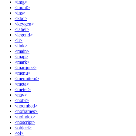
<img>
<input>
<ins>
<kbd>
<keygen>
<label>
<legend>
<li>
<link>
<main>
<map>
<mark>
<marquee>
<menu>
<menuitem>
<meta>
<meter>
<nav>
<nobr>
<noembed>
<noframes>
<noindex>
<noscript>
<object>
<ol>