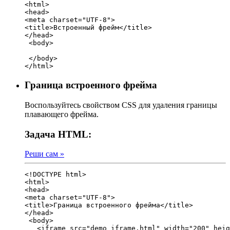
<html>
<head>
<meta charset="UTF-8">

<title>Встроенный фрейм</title>

</head>

 <body>  

 </body>

</html>
Граница встроенного фрейма
Воспользуйтесь свойством CSS для удаления границы
плавающего фрейма.
Задача HTML:
Реши сам »
<!DOCTYPE html>

<html>
<head>
<meta charset="UTF-8">

<title>Граница встроенного фрейма</title>

</head>

 <body>  

   <iframe src="demo_iframe.html" width="200" heig