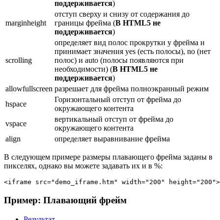
поддерживается
)
отступ сверху и снизу от содержания до
marginheight
границы фрейма (
В HTML5 не
поддерживается
)
определяет вид полос прокрутки у фрейма и
принимает значения yes (есть полосы), no (нет
scrolling
полос) и auto (полосы появляются при
необходимости) (
В HTML5 не
поддерживается
)
allowfullscreen
разрешает для фрейма полноэкранный режим
Горизонтальный отступ от фрейма до
hspace
окружающего контента
вертикальный отступ от фрейма до
vspace
окружающего контента
align
определяет выравнивание фрейма
В следующем примере размеры плавающего фрейма заданы в
пикселях, однако вы можете задавать их и в %:
<iframe src="demo_iframe.htm" width="200" height="200">
Пример: Плавающий фрейм
Результат