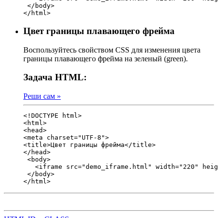
 </body>

</html>
Цвет границы плавающего фрейма
Воспользуйтесь свойством CSS для изменения цвета
границы плавающего фрейма на зеленый (green).
Задача HTML:
Реши сам »
<!DOCTYPE html>

<html>
<head>
<meta charset="UTF-8">

<title>Цвет границы фрейма</title>

</head>

 <body>  

   <iframe src="demo_iframe.html" width="220" heig
 </body>

</html>