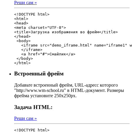
Реши сам »
<!DOCTYPE html>

<html>
<head>
<meta charset="UTF-8">

<title>Загрузка изображения во фрейм</title>

</head>

 <body>  

   <iframe src="demo_iframe.html" name="iframe1" w
   </iframe>

   <a href="#">Смайлик</a>

 </body>

</html>
Встроенный фрейм
Добавьте встроенный фрейм, URL-адресс которого
"http://www.wm-school.ru" в HTML-документ. Размеры
фрейма установите 250х250px.
Задача HTML:
Реши сам »
<!DOCTYPE html>
