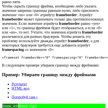
равно пяти.
Чтобы скрыть границу фрейма, необходимо либо указать
значение ширины границы равным нулю, либо присвоить
значение «no» или «0» атрибуту
frameborder
. Атрибут
frameborder
может принимать только два противоположных
значения. Если значение атрибута
frameborder
равно «yes»
или «1», то граница фреймов будет отображаться, а если «0»
или «no», то нет. Учтите, что значения атрибута
frameborder
различаются для разных браузеров. Чтобы решить эту
проблему используйте дважды атрибут
frameborder
, а для
некоторых браузеров требуется еще добавить атрибут
framespacing
со значением «0»:
<frameset frameborder="0" framespacing="0" frameborder=
В следующем примере убираем границу между фреймами:
Пример: Убираем границу между фреймами
Результат
HTML-код
Попробуй сам »
frame_left
frame_right