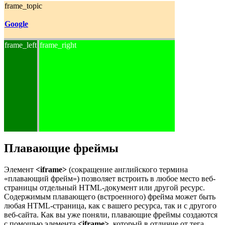
frame_topic
Google
frame_left
frame_right
Плавающие фреймы
Элемент
<iframe>
(сокращение английского термина
«плавающий фрейм») позволяет встроить в любое место веб-
страницы отдельный HTML-документ или другой ресурс.
Содержимым плавающего (встроенного) фрейма может быть
любая НТМL-страница, как с вашего ресурса, так и с другого
веб-сайта. Как вы уже поняли, плавающие фреймы создаются
с помощью элемента
<iframe>
, который в отличие от тега