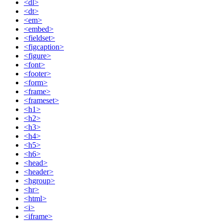
<dl>
<dt>
<em>
<embed>
<fieldset>
<figcaption>
<figure>
<font>
<footer>
<form>
<frame>
<frameset>
<h1>
<h2>
<h3>
<h4>
<h5>
<h6>
<head>
<header>
<hgroup>
<hr>
<html>
<i>
<iframe>