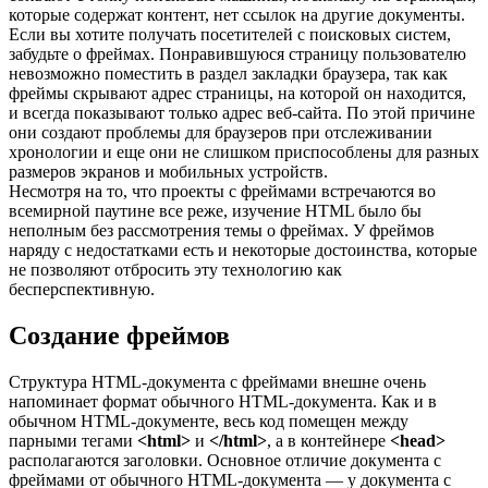
которые содержат контент, нет ссылок на другие документы.
Если вы хотите получать посетителей с поисковых систем,
забудьте о фреймах. Понравившуюся страницу пользователю
невозможно поместить в раздел закладки браузера, так как
фреймы скрывают адрес страницы, на которой он находится,
и всегда показывают только адрес веб-сайта. По этой причине
они создают проблемы для браузеров при отслеживании
хронологии и еще они не слишком приспособлены для разных
размеров экранов и мобильных устройств.
Несмотря на то, что проекты с фреймами встречаются во
всемирной паутине все реже, изучение HTML было бы
неполным без рассмотрения темы о фреймах. У фреймов
наряду с недостатками есть и некоторые достоинства, которые
не позволяют отбросить эту технологию как
бесперспективную.
Создание фреймов
Структура HTML-документа с фреймами внешне очень
напоминает формат обычного HTML-документа. Как и в
обычном HTML-документе, весь код помещен между
парными тегами
<html>
и
</html>
, а в контейнере
<head>
располагаются заголовки. Основное отличие документа с
фреймами от обычного HTML-документа — у документа с