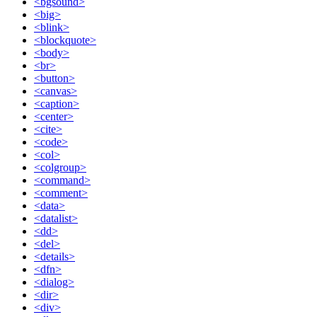
<bgsound>
<big>
<blink>
<blockquote>
<body>
<br>
<button>
<canvas>
<caption>
<center>
<cite>
<code>
<col>
<colgroup>
<command>
<comment>
<data>
<datalist>
<dd>
<del>
<details>
<dfn>
<dialog>
<dir>
<div>