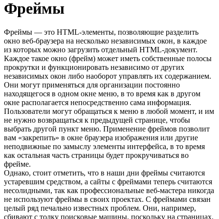
Фреймы
Фреймы — это HTML-элементы, позволяющие разделить
окно веб-браузера на несколько независимых окон, в каждое
из которых можно загрузить отдельный HTML-документ.
Каждое такое окно (фрейм) может иметь собственные полосы
прокрутки и функционировать независимо от других
независимых окон либо наоборот управлять их содержанием.
Они могут применяться для организации постоянно
находящегося в одном окне меню, в то время как в другом
окне располагается непосредственно сама информация.
Пользователи могут обращаться к меню в любой момент, и им
не нужно возвращаться к предыдущей странице, чтобы
выбрать другой пункт меню. Применение фреймов позволит
вам «закрепить» в окне браузера изображения или другие
неподвижные по замыслу элементы интерфейса, в то время
как остальная часть страницы будет прокручиваться во
фрейме.
Однако, стоит отметить, что в наши дни фреймы считаются
устаревшим средством, а сайты с фреймами теперь считаются
несолидными, так как профессиональные веб-мастера никогда
не используют фреймы в своих проектах. С фреймами связан
целый ряд печально известных проблем. Они, например,
сбивают с толку поисковые машины, поскольку на страницах,