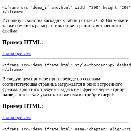
<iframe src="demo_iframe.html" width="200" height="200"
</iframe>
Используя свойства каскадных таблиц стилей CSS Вы можете
также изменить размер, стиль и цвет границы встроенного
фрейма:
Пример HTML:
Попробуй сам
<iframe src="demo_iframe.html" style="border:5px dashed
</iframe>
В следующем примере при переходе по ссылкам
соответствующая страница загружается в окно встроенного
фрейма. Для этого требуется задать имя фрейма через атрибут
name
, а в теге
<a>
указать это же имя в атрибуте
target
:
Пример HTML:
Попробуй сам
<iframe src="demo_iframe.html" name="chapter" align="ri