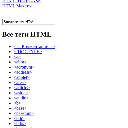
HTML ID и CLASS
HTML Макеты
Все теги HTML
<!-- Комментарий -->
<!DOCTYPE>
<a>
<abbr>
<acronym>
<address>
<applet>
<area>
<article>
<aside>
<audio>
<b>
<base>
<basefont>
<bdi>
<bdo>