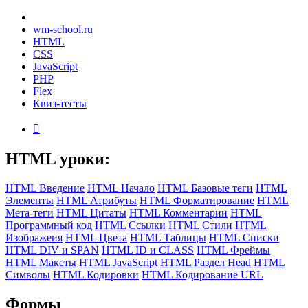
wm-school
.ru
HTML
CSS
JavaScript
PHP
Flex
Квиз-тесты

HTML уроки:
HTML Введение
HTML Начало
HTML Базовые теги
HTML
Элементы
HTML Атрибуты
HTML Форматирование
HTML
Мета-теги
HTML Цитаты
HTML Комментарии
HTML
Программный код
HTML Ссылки
HTML Стили
HTML
Изображеия
HTML Цвета
HTML Таблицы
HTML Списки
HTML DIV и SPAN
HTML ID и CLASS
HTML Фреймы
HTML Макеты
HTML JavaScript
HTML Раздел Head
HTML
Символы
HTML Кодировки
HTML Кодирование URL
Формы