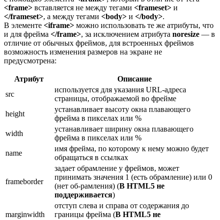
<frame>
вставляется не между тегами
<frameset>
и
</frameset>
, а между тегами
<body>
и
</body>
.
В элементе
<iframe>
можно использовать те же атрибуты, что
и для фрейма
</frame>
, за исключением атрибута
noresize
— в
отличие от обычных фреймов, для встроенных фреймов
возможность изменения размеров на экране не
предусмотрена:
Атрибут
Описание
используется для указания URL-aдpeca
src
страницы, отображаемой во фрейме
устанавливает высоту окна плавающего
height
фрейма в пикселах или %
устанавливает ширину окна плавающего
width
фрейма в пикселах или %
имя фрейма, по которому к нему можно будет
name
обращаться в ссылках
задает обрамление у фреймов, может
принимать значения 1 (есть обрамление) или 0
frameborder
(нет об-рамления) (
В HTML5 не
поддерживается
)
отступ слева и справа от содержания до
marginwidth
границы фрейма (
В HTML5 не