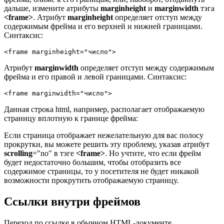
дальше, измените атрибуты
marginheight
и
marginwidth
тэга
<frame>
. Атрибут
marginheight
определяет отступ между
содержимым фрейма и его верхней и нижней границами.
Синтаксис:
<frame marginheight="число">
Атрибут
marginwidth
определяет отступ между содержимым
фрейма и его правой и левой границами. Синтаксис:
<frame marginwidth="число">
Данная строка html, например, располагает отображаемую
страницу вплотную к границе фрейма:
Если страница отображает нежелательную для вас полосу
прокрутки, вы можете решить эту проблему, указав атрибут
scrolling
="no" в тэге
<frame>
. Но учтите, что если фрейм
будет недостаточно большим, чтобы отобразить все
содержимое страницы, то у посетителя не будет никакой
возможности прокрутить отображаемую страницу.
Ссылки внутри фреймов
Переход по ссылке в обычном HTML-документе