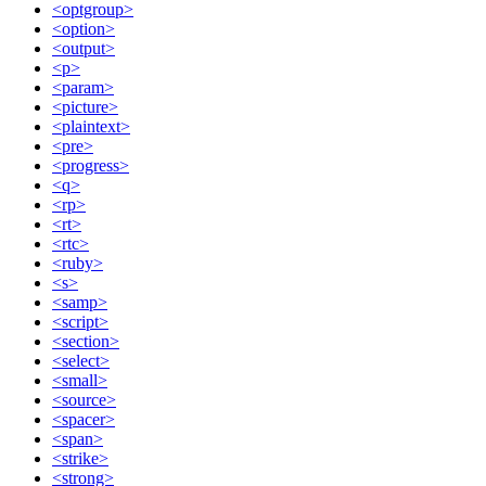
<optgroup>
<option>
<output>
<p>
<param>
<picture>
<plaintext>
<pre>
<progress>
<q>
<rp>
<rt>
<rtc>
<ruby>
<s>
<samp>
<script>
<section>
<select>
<small>
<source>
<spacer>
<span>
<strike>
<strong>