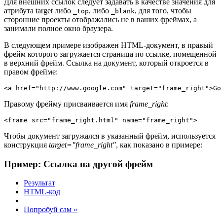
Для внешних ссылок следует задавать в качестве значения для
атрибута target либо
, либо
, для того, чтобы
_top
_blank
сторонние проекты отображались не в ваших фреймах, а
занимали полное окно браузера.
В следующем примере изображен HTML-документ, в правый
фрейм которого загружается страница по ссылке, помещенной
в верхний фрейм. Ссылка на документ, который откроется в
правом фрейме:
<a href="http://www.google.com" target="frame_right">Go
Правому фрейму присваивается имя
frame_right
:
<frame src="frame_right.html" name="frame_right">
Чтобы документ загружался в указанный фрейм, используется
конструкция
target="frame_right"
, как показано в примере:
Пример: Ссылка на другой фрейм
Результат
HTML-код
Попробуй сам »