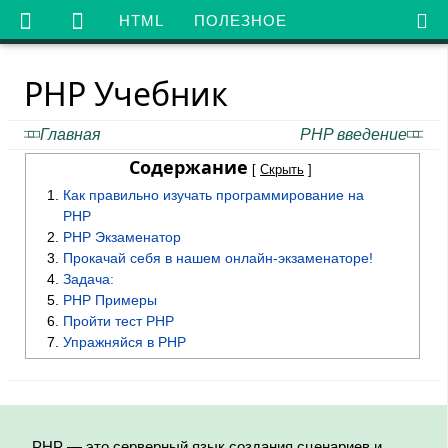

HTML
ПОЛЕЗНОЕ
PHP Учебник
Главная
PHP введение
Содержание
[
Скрыть
]
Как правильно изучать программирование на
PHP
PHP Экзаменатор
Прокачай себя в нашем онлайн-экзаменаторе!
Задача:
PHP Примеры
Пройти тест PHP
Упражняйся в PHP
PHP — это серверный язык создания сценариев и