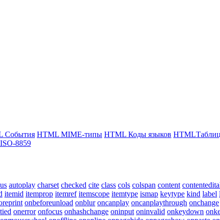
 События
HTML MIME-типы
HTML Коды языков
HTMLТаблица
ISO-8859
cus
autoplay
charset
checked
cite
class
cols
colspan
content
contentedita
d
itemid
itemprop
itemref
itemscope
itemtype
ismap
keytype
kind
label
oreprint
onbeforeunload
onblur
oncanplay
oncanplaythrough
onchange
tied
onerror
onfocus
onhashchange
oninput
oninvalid
onkeydown
onke