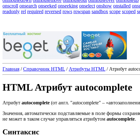
onmousedown
onmousemove
onmouseout
onmouseover
onmouseup
onscroll
onsearch
onseeked
onseeking
onselect
onshow
onstalled
ons
readonly
rel
required
reversed
rows
rowspan
sandbox
scope
scoped
s
Главная
/
Справочник HTML
/
Атрибуты HTML
/
Атрибут autoc
HTML Атрибут autocomplete
Атрибут
autocomplete
(от англ. "autocomplete" ‒ «автозаполне
Значения, автоматически подставляемые в поле формы сохраняе
не может в таком случае управляться атрибутом
autocomplete
.
Синтаксис