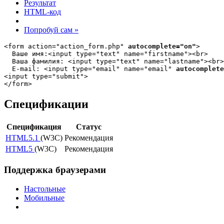
Результат
HTML-код
Попробуй сам »
<form action="action_form.php" 
autocomplete="on"
>

  Ваше имя:<input type="text" name="firstname"><br>

  Ваша фамилия: <input type="text" name="lastname"><br>

  E-mail: <input type="email" name="email" 
autocomplete
<input type="submit">

</form>
Спецификации
Спецификация
Статус
HTML5.1
(W3C)
Рекомендация
HTML5
(W3C)
Рекомендация
Поддержка браузерами
Настольные
Мобильные