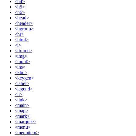
<h4>
<h5>
<h6>
<head>
<header>
<hgroup>
<hr>
<html>
<i>
<iframe>
<img>
<input>
<ins>
<kbd>
<keygen>
<label>
<legend>
<li>
<link>
<main>
<map>
<mark>
<marquee>
<menu>
<menuitem>