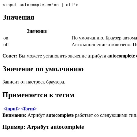
<input autocomplete="on | off">
Значения
Значение
on
По умолчанию. Браузер автома
off
Автозаполнение отключено. По
Совет:
Вы можете установить значение атрибута
autocomplete
Значение по умолчанию
Зависит от настроек браузера.
Применяется к тегам
<input>
<form>
Внимание:
Атрибут
autocomplete
работает со следующими тип
Пример: Атрибут autocomplete