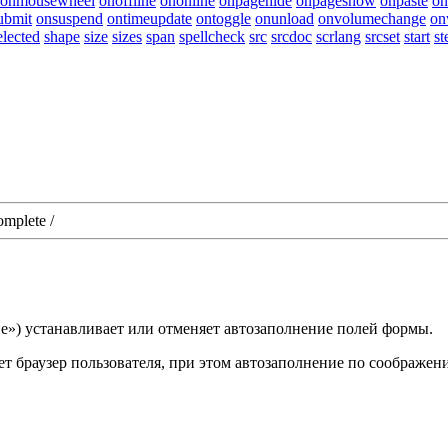
onmousewheel
onoffline
ononline
onpagehide
onpageshow
onpaste
on
ubmit
onsuspend
ontimeupdate
ontoggle
onunload
onvolumechange
on
elected
shape
size
sizes
span
spellcheck
src
srcdoc
scrlang
srcset
start
st
omplete
/
ние») устанавливает или отменяет автозаполнение полей формы.
т браузер пользователя, при этом автозаполнение по соображени