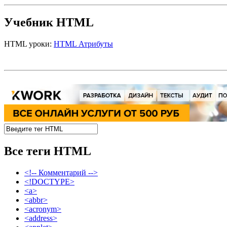
Учебник HTML
HTML уроки:
HTML Атрибуты
Все теги HTML
<!-- Комментарий -->
<!DOCTYPE>
<a>
<abbr>
<acronym>
<address>