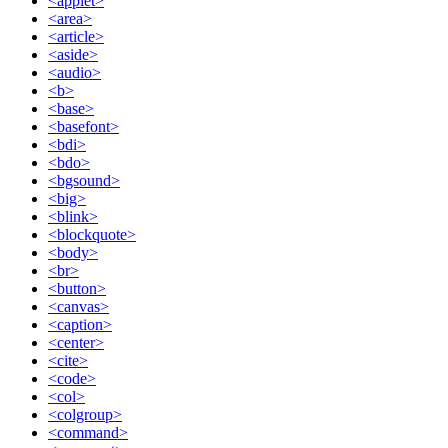
<applet>
<area>
<article>
<aside>
<audio>
<b>
<base>
<basefont>
<bdi>
<bdo>
<bgsound>
<big>
<blink>
<blockquote>
<body>
<br>
<button>
<canvas>
<caption>
<center>
<cite>
<code>
<col>
<colgroup>
<command>