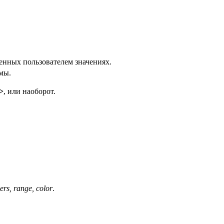
енных пользователем значениях.
мы.
>
, или наоборот.
kers, range, color
.