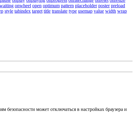
pause
onplay
onplaying
onprogress
onratechange
onreset
onresize
waiting
onwheel
open
optimum
pattern
placeholder
poster
preload
ep
style
tabindex
target
title
translate
type
usemap
value
width
wrap
ям безопасности может отключаться в настройках браузера и