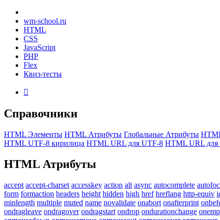
wm-school
.ru
HTML
CSS
JavaScript
PHP
Flex
Квиз-тесты

Справочники
HTML Элементы
HTML Атрибуты
Глобальные Атрибуты
HTML
HTML UTF-8 кирилица
HTML URL для UTF-8
HTML URL для 
HTML
Атрибуты
accept
accept-charset
accesskey
action
alt
async
autocomplete
autofo
form
formaction
headers
height
hidden
high
href
hreflang
http-equiv
i
minlength
multiple
muted
name
novalidate
onabort
onafterprint
onbef
ondragleave
ondragover
ondragstart
ondrop
ondurationchange
onemp