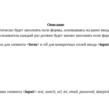
Описание
тически будет заполнять поле формы, основываясь на ранее введ
льзователь каждый раз должен будет заново заполнять поле фор
on
для элемента
<form>
и
off
для конкретных полей ввода
<input
ами элемента
<input>
:
text, search, url, tel, email, password, datepic