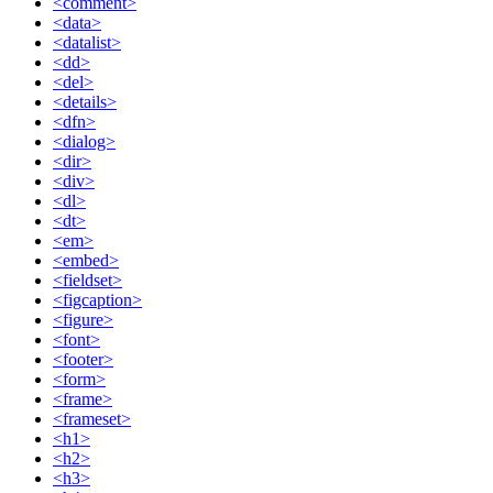
<comment>
<data>
<datalist>
<dd>
<del>
<details>
<dfn>
<dialog>
<dir>
<div>
<dl>
<dt>
<em>
<embed>
<fieldset>
<figcaption>
<figure>
<font>
<footer>
<form>
<frame>
<frameset>
<h1>
<h2>
<h3>