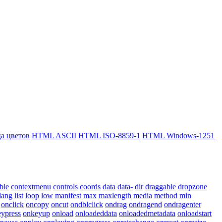
 цветов
HTML ASCII
HTML ISO-8859-1
HTML Windows-1251
ble
contextmenu
controls
coords
data
data-
dir
draggable
dropzone
lang
list
loop
low
manifest
max
maxlength
media
method
min
onclick
oncopy
oncut
ondblclick
ondrag
ondragend
ondragenter
ypress
onkeyup
onload
onloadeddata
onloadedmetadata
onloadstart