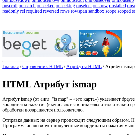
onmousedown
onmousemove
onmouseout
onmouseover
onmouseup
onscroll
onsearch
onseeked
onseeking
onselect
onshow
onstalled
ons
readonly
rel
required
reversed
rows
rowspan
sandbox
scope
scoped
s
Главная
/
Справочник HTML
/
Атрибуты HTML
/
Атрибут ismap
HTML Атрибут ismap
Атрибут
ismap
(от англ. "is map" ‒ «это карта») указывает бра
координаты нажатия (вычисляются в пикселях относительно гр
обработки возвращается пользователю.
Отправка данных на сервер происходит следующим образом. 
Программа анализирует полученные координаты нажатия мыши, 