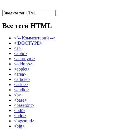
Все теги HTML
<!-- Комментарий -->
<!DOCTYPE>
<a>
<abbr>
<acronym>
<address>
<applet>
<area>
<article>
<aside>
<audio>
<b>
<base>
<basefont>
<bdi>
<bdo>
<bgsound>
<big>