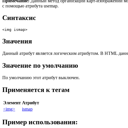
Примечание:
Данный метод организации карт-изображений мож
с помощью атрибута
usemap
.
Синтаксис
Значения
Данный атрибут является логическим атрибутом. В HTML данны
Значение по умолчанию
По умолчанию этот атрибут выключен.
Применяется к тегам
Элемент
Атрибут
<img>
ismap
Пример использования: