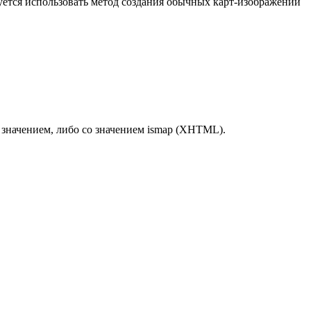
уется использовать метод создания обычных карт-изображений
 значением, либо со значением
ismap
(XHTML).