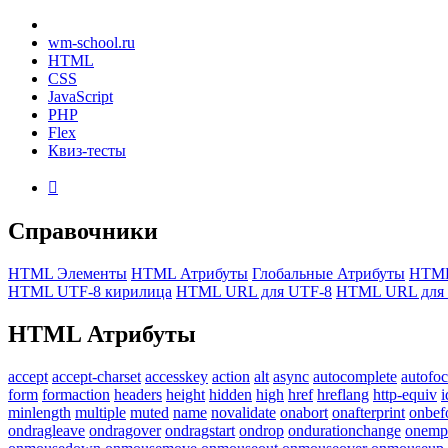
wm-school
.ru
HTML
CSS
JavaScript
PHP
Flex
Квиз-тесты

Справочники
HTML Элементы
HTML Атрибуты
Глобальные Атрибуты
HTML
HTML UTF-8 кирилица
HTML URL для UTF-8
HTML URL для 
HTML
Атрибуты
accept
accept-charset
accesskey
action
alt
async
autocomplete
autofo
form
formaction
headers
height
hidden
high
href
hreflang
http-equiv
i
minlength
multiple
muted
name
novalidate
onabort
onafterprint
onbef
ondragleave
ondragover
ondragstart
ondrop
ondurationchange
onemp