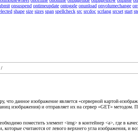
onmousewheel
onoffline
ononline
onpagehide
onpageshow
onpaste
on
ubmit
onsuspend
ontimeupdate
ontoggle
onunload
onvolumechange
on
elected
shape
size
sizes
span
spellcheck
src
srcdoc
scrlang
srcset
start
st
/
узеру, что данное изображение является «серверной картой-изобр
аниц изображения) и отправляет их на сервер «GET» методом. 
Необходимо поместить элемент
<img>
в контейнер
<a>
, где в кач
которые считаются от левого верхнего угла изображения, и во