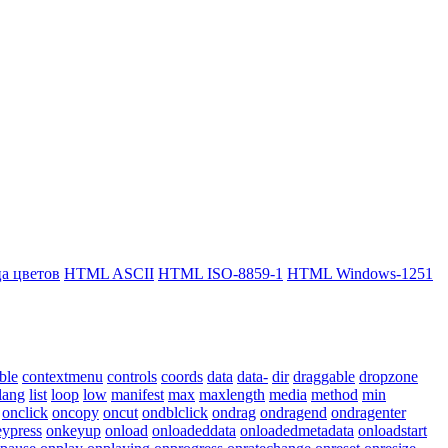
 цветов
HTML ASCII
HTML ISO-8859-1
HTML Windows-1251
ble
contextmenu
controls
coords
data
data-
dir
draggable
dropzone
lang
list
loop
low
manifest
max
maxlength
media
method
min
onclick
oncopy
oncut
ondblclick
ondrag
ondragend
ondragenter
ypress
onkeyup
onload
onloadeddata
onloadedmetadata
onloadstart