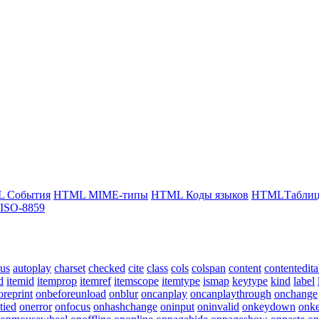
 События
HTML MIME-типы
HTML Коды языков
HTMLТаблица
ISO-8859
cus
autoplay
charset
checked
cite
class
cols
colspan
content
contentedita
d
itemid
itemprop
itemref
itemscope
itemtype
ismap
keytype
kind
label
oreprint
onbeforeunload
onblur
oncanplay
oncanplaythrough
onchange
tied
onerror
onfocus
onhashchange
oninput
oninvalid
onkeydown
onke