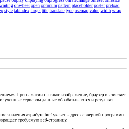
pause
onplay
onplaying
onprogress
onratechange
onreset
onresize
waiting
onwheel
open
optimum
pattern
placeholder
poster
preload
ep
style
tabindex
target
title
translate
type
usemap
value
width
wrap
ажением». При нажатии на такое изображение, браузер вычисляет
Полученные сервером данные обрабатываются и результат
естве значения атрибута
href
указать адрес серверной программы.
звращает требуемую веб-страницу.