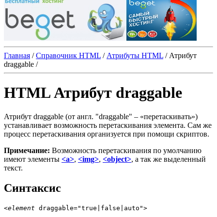
Главная
/
Справочник HTML
/
Атрибуты HTML
/
Атрибут
draggable
/
HTML Атрибут draggable
Атрибут
draggable
(от англ. "draggable" ‒ «перетаскивать»)
устанавливает возможность перетаскивания элемента. Сам же
процесс перетаскивания организуется при помощи скриптов.
Примечание:
Возможность перетаскивания по умолчанию
имеют элементы
<a>
,
<img>
,
<object>
, а так же выделенный
текст.
Синтаксис
<
element