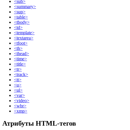
<sub>
<summary>
<sup>
<table>
<tbody>
<td>
<template>
<textarea>
<tfoot>
<th>
<thead>
<time>
<title>
<tr>
<track>
<tt>
<u>
<ul>
<var>
<video>
<wbr>
<xmp>
Атрибуты HTML-тегов