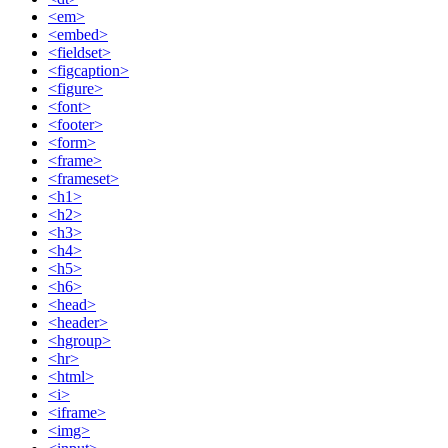
<em>
<embed>
<fieldset>
<figcaption>
<figure>
<font>
<footer>
<form>
<frame>
<frameset>
<h1>
<h2>
<h3>
<h4>
<h5>
<h6>
<head>
<header>
<hgroup>
<hr>
<html>
<i>
<iframe>
<img>