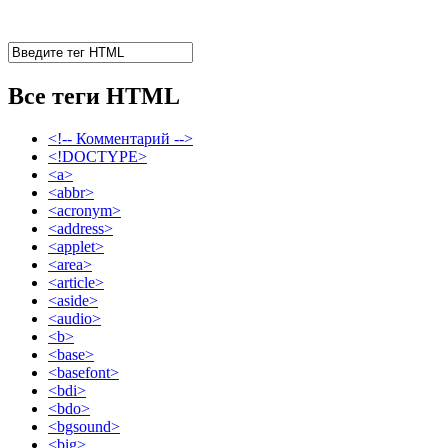
Все теги HTML
<!-- Комментарий -->
<!DOCTYPE>
<a>
<abbr>
<acronym>
<address>
<applet>
<area>
<article>
<aside>
<audio>
<b>
<base>
<basefont>
<bdi>
<bdo>
<bgsound>
<big>