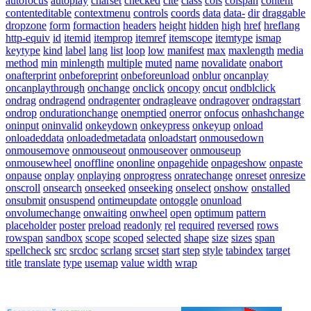
autofocus
autoplay
charset
checked
cite
class
cols
colspan
content
contenteditable
contextmenu
controls
coords
data
data-
dir
draggable
dropzone
form
formaction
headers
height
hidden
high
href
hreflang
http-equiv
id
itemid
itemprop
itemref
itemscope
itemtype
ismap
keytype
kind
label
lang
list
loop
low
manifest
max
maxlength
media
method
min
minlength
multiple
muted
name
novalidate
onabort
onafterprint
onbeforeprint
onbeforeunload
onblur
oncanplay
oncanplaythrough
onchange
onclick
oncopy
oncut
ondblclick
ondrag
ondragend
ondragenter
ondragleave
ondragover
ondragstart
ondrop
ondurationchange
onemptied
onerror
onfocus
onhashchange
oninput
oninvalid
onkeydown
onkeypress
onkeyup
onload
onloadeddata
onloadedmetadata
onloadstart
onmousedown
onmousemove
onmouseout
onmouseover
onmouseup
onmousewheel
onoffline
ononline
onpagehide
onpageshow
onpaste
onpause
onplay
onplaying
onprogress
onratechange
onreset
onresize
onscroll
onsearch
onseeked
onseeking
onselect
onshow
onstalled
onsubmit
onsuspend
ontimeupdate
ontoggle
onunload
onvolumechange
onwaiting
onwheel
open
optimum
pattern
placeholder
poster
preload
readonly
rel
required
reversed
rows
rowspan
sandbox
scope
scoped
selected
shape
size
sizes
span
spellcheck
src
srcdoc
scrlang
srcset
start
step
style
tabindex
target
title
translate
type
usemap
value
width
wrap