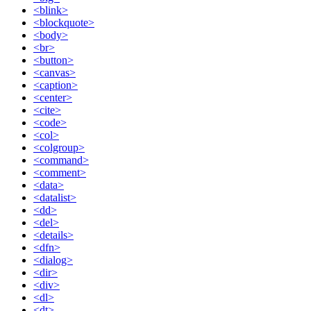
<blink>
<blockquote>
<body>
<br>
<button>
<canvas>
<caption>
<center>
<cite>
<code>
<col>
<colgroup>
<command>
<comment>
<data>
<datalist>
<dd>
<del>
<details>
<dfn>
<dialog>
<dir>
<div>
<dl>
<dt>