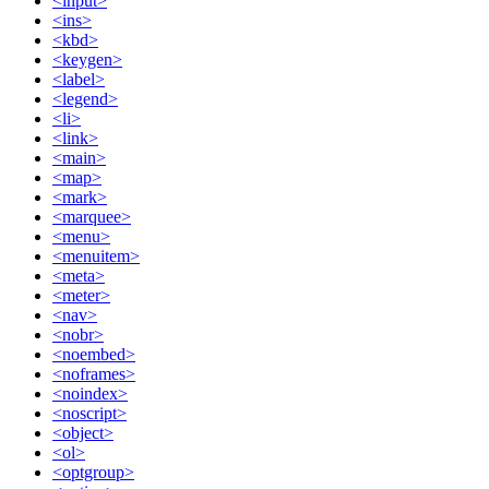
<input>
<ins>
<kbd>
<keygen>
<label>
<legend>
<li>
<link>
<main>
<map>
<mark>
<marquee>
<menu>
<menuitem>
<meta>
<meter>
<nav>
<nobr>
<noembed>
<noframes>
<noindex>
<noscript>
<object>
<ol>
<optgroup>