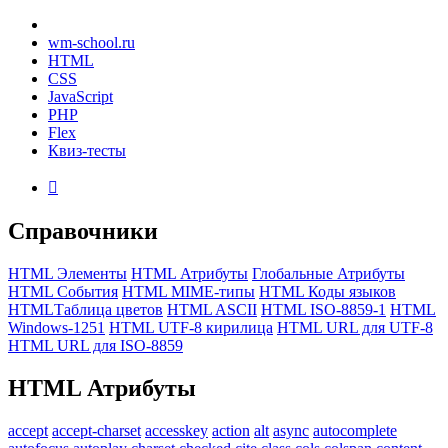
wm-school
.ru
HTML
CSS
JavaScript
PHP
Flex
Квиз-тесты

Справочники
HTML Элементы
HTML Атрибуты
Глобальные Атрибуты
HTML События
HTML MIME-типы
HTML Коды языков
HTMLТаблица цветов
HTML ASCII
HTML ISO-8859-1
HTML
Windows-1251
HTML UTF-8 кирилица
HTML URL для UTF-8
HTML URL для ISO-8859
HTML
Атрибуты
accept
accept-charset
accesskey
action
alt
async
autocomplete