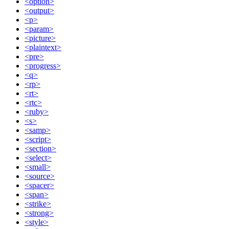
<option>
<output>
<p>
<param>
<picture>
<plaintext>
<pre>
<progress>
<q>
<rp>
<rt>
<rtc>
<ruby>
<s>
<samp>
<script>
<section>
<select>
<small>
<source>
<spacer>
<span>
<strike>
<strong>
<style>