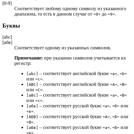
[0-9]
Соответствует любому одному символу из указанного
диапазона, то есть в данном случае от «
» до «
».
0
9
Буквы
[abc]
[абв]
Соответствует одному из указанных символов.
Примечание:
при указании символов учитывается их
регистр:
‒ соответствует английской букве «
», «
»
[abc]
a
b
или «
».
c
‒ соответствует английской букве «
», «
»
[ABC]
A
B
или «
».
C
‒ соответствует английской букве «
», «
»
[aBc]
a
B
или «
».
c
‒ соответствует русской букве «
», «
» или
[абв]
а
б
«
».
в
‒ соответствует русской букве «
», «
» или
[АБВ]
А
Б
«
».
В
‒ соответствует русской букве «
», «
» или
[аБв]
а
Б
«
».
в