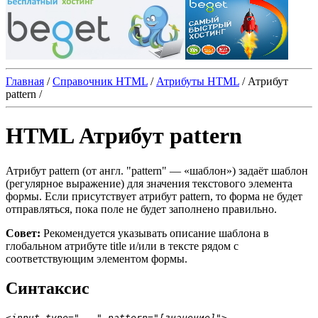
Главная
/
Справочник HTML
/
Атрибуты HTML
/
Атрибут
pattern
/
HTML Атрибут pattern
Атрибут
pattern
(от англ. "pattern" — «шаблон») задаёт шаблон
(регулярное выражение) для значения текстового элемента
формы. Если присутствует атрибут
pattern
, то форма не будет
отправляться, пока поле не будет заполнено правильно.
Совет:
Рекомендуется указывать описание шаблона в
глобальном атрибуте
title
и/или в тексте рядом с
соответствующим элементом формы.
Синтаксис
<
input type="..." pattern="[значение]"
>