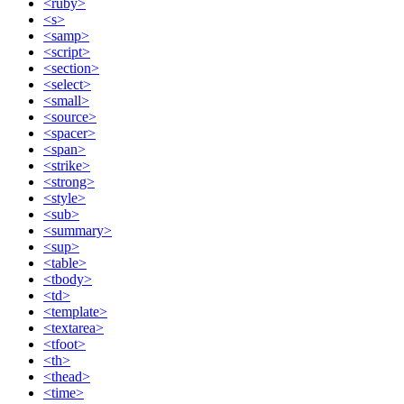
<ruby>
<s>
<samp>
<script>
<section>
<select>
<small>
<source>
<spacer>
<span>
<strike>
<strong>
<style>
<sub>
<summary>
<sup>
<table>
<tbody>
<td>
<template>
<textarea>
<tfoot>
<th>
<thead>
<time>