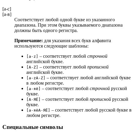
[a-c]
[а-в]
Соответствует любой одной букве из указанного
диапазона. При этом буквы указываемого диапазона
должны быть одного регистра.
Примечание:
для указания всех букв алфавита
используются следующие шаблоны:
‒ соответствует любой
строчной
[a-z]
английской букве.
‒ соответствует любой
прописной
[A-Z]
английской букве.
‒ соответствует любой английской букве
[a-zA-Z]
в любом регистре.
‒ соответствует любой
строчной
русской
[а-яё]
букве.
‒ соответствует любой
прописной
русской
[А-ЯЁ]
букве.
‒ соответствует любой русской букве в
[а-яёА-ЯЁ]
любом регистре.
Специальные символы