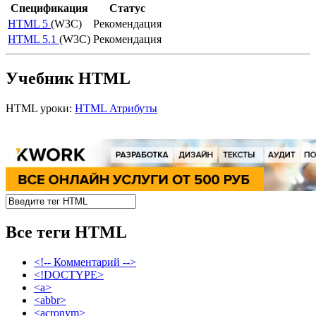
Спецификация
Статус
HTML 5
(W3C)
Рекомендация
HTML 5.1
(W3C)
Рекомендация
Учебник HTML
HTML уроки:
HTML Атрибуты
Все теги HTML
<!-- Комментарий -->
<!DOCTYPE>
<a>
<abbr>
<acronym>