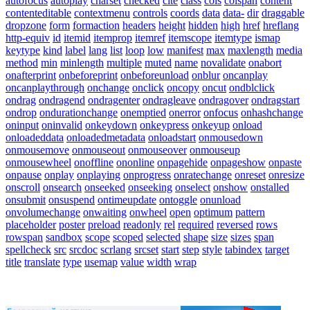
autofocus
autoplay
charset
checked
cite
class
cols
colspan
content
contenteditable
contextmenu
controls
coords
data
data-
dir
draggable
dropzone
form
formaction
headers
height
hidden
high
href
hreflang
http-equiv
id
itemid
itemprop
itemref
itemscope
itemtype
ismap
keytype
kind
label
lang
list
loop
low
manifest
max
maxlength
media
method
min
minlength
multiple
muted
name
novalidate
onabort
onafterprint
onbeforeprint
onbeforeunload
onblur
oncanplay
oncanplaythrough
onchange
onclick
oncopy
oncut
ondblclick
ondrag
ondragend
ondragenter
ondragleave
ondragover
ondragstart
ondrop
ondurationchange
onemptied
onerror
onfocus
onhashchange
oninput
oninvalid
onkeydown
onkeypress
onkeyup
onload
onloadeddata
onloadedmetadata
onloadstart
onmousedown
onmousemove
onmouseout
onmouseover
onmouseup
onmousewheel
onoffline
ononline
onpagehide
onpageshow
onpaste
onpause
onplay
onplaying
onprogress
onratechange
onreset
onresize
onscroll
onsearch
onseeked
onseeking
onselect
onshow
onstalled
onsubmit
onsuspend
ontimeupdate
ontoggle
onunload
onvolumechange
onwaiting
onwheel
open
optimum
pattern
placeholder
poster
preload
readonly
rel
required
reversed
rows
rowspan
sandbox
scope
scoped
selected
shape
size
sizes
span
spellcheck
src
srcdoc
scrlang
srcset
start
step
style
tabindex
target
title
translate
type
usemap
value
width
wrap