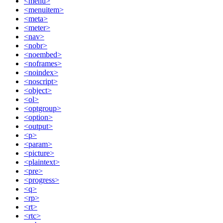
<menu>
<menuitem>
<meta>
<meter>
<nav>
<nobr>
<noembed>
<noframes>
<noindex>
<noscript>
<object>
<ol>
<optgroup>
<option>
<output>
<p>
<param>
<picture>
<plaintext>
<pre>
<progress>
<q>
<rp>
<rt>
<rtc>