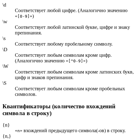
\d
Соответствует любой цифре. (Аналогично значению
«
»)
[0-9]
\w
Соответствует любой латинской букве, цифре и знаку
препинания.
\s
Соответствует любому пробельному символу.
\D
Соответствует любым символам кроме цифр.
(Аналогично значению «
»)
[^0-9]
\W
Соответствует любым символам кроме латинских букв,
цифр и знаков препинания.
\S
Соответствует любым символам кроме пробельных
символов.
Квантификаторы (количество вхождений
символа в строку)
{n}
«
» вхождений предыдущего символа(-ов) в строку.
n
{n,}