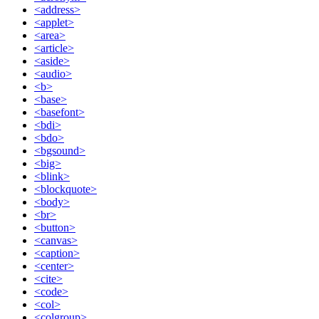
<address>
<applet>
<area>
<article>
<aside>
<audio>
<b>
<base>
<basefont>
<bdi>
<bdo>
<bgsound>
<big>
<blink>
<blockquote>
<body>
<br>
<button>
<canvas>
<caption>
<center>
<cite>
<code>
<col>
<colgroup>