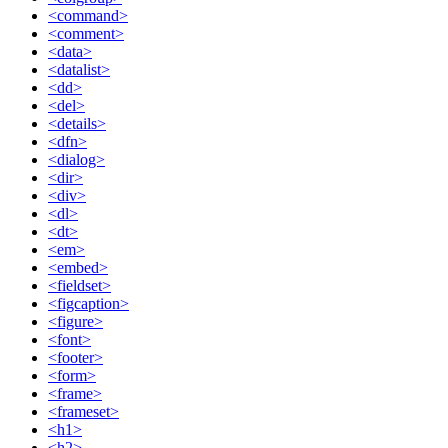
<command>
<comment>
<data>
<datalist>
<dd>
<del>
<details>
<dfn>
<dialog>
<dir>
<div>
<dl>
<dt>
<em>
<embed>
<fieldset>
<figcaption>
<figure>
<font>
<footer>
<form>
<frame>
<frameset>
<h1>
<h2>