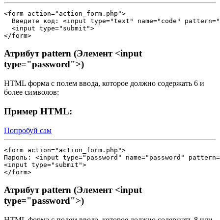
<form action="action_form.php">

  Введите код: <input type="text" name="code" pattern="
  <input type="submit">

Атрибут pattern (Элемент <input
type="password">)
HTML форма с полем ввода, которое должно содержать 6 и
более символов:
Пример HTML:
Попробуй сам
<form action="action_form.php">

Пароль: <input type="password" name="password" pattern=
<input type="submit">

Атрибут pattern (Элемент <input
type="password">)
HTML форма с полем ввода, которое должно содержать 8 или