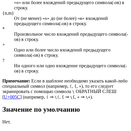
«
» или более вхождений предыдущего символа(-ов) в
n
строку.
{n,m}
От (не менее) «
» до (не более) «
» вхождений
n
m
предыдущего символа(-ов) в строку.
*
Произвольное число вхождений предыдущего символа(-
ов) в строку.
+
Одно или более число вхождений предыдущего
символа(-ов) в строку.
?
Ни одного или одно вхождение предыдущего символа(-
ов) в строку.
Примечание:
Если в шаблоне необходимо указать какой-либо
специальный символ (например,
,
,
), то его следует
(
{
+
экранировать с помощью символа
ОБРАТНЫЙ СЛЕШ
\
[
U+005C
] (например,
⇒
,
⇒
,
⇒
).
(
\(
{
\{
+
\+
Значение по умолчанию
Нет.