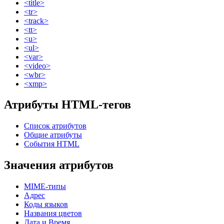
<title>
<tr>
<track>
<tt>
<u>
<ul>
<var>
<video>
<wbr>
<xmp>
Атрибуты HTML-тегов
Список атрибутов
Общие атрибуты
События HTML
Значения атрибутов
MIME-типы
Адрес
Коды языков
Названия цветов
Дата и Время