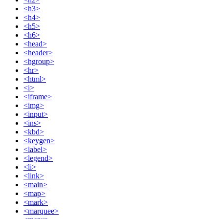
<h3>
<h4>
<h5>
<h6>
<head>
<header>
<hgroup>
<hr>
<html>
<i>
<iframe>
<img>
<input>
<ins>
<kbd>
<keygen>
<label>
<legend>
<li>
<link>
<main>
<map>
<mark>
<marquee>