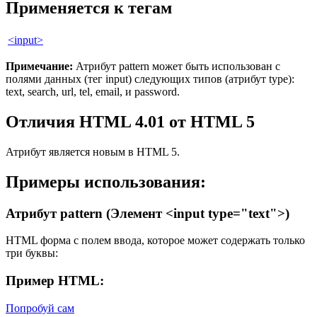
Применяется к тегам
<input>
Примечание:
Атрибут
pattern
может быть использован с
полями данных (тег
input
) следующих типов (атрибут
type
):
text, search, url, tel, email, и password.
Отличия HTML 4.01 от HTML 5
Атрибут является новым в HTML 5.
Примеры использования:
Атрибут pattern (Элемент <input type="text">)
HTML форма с полем ввода, которое может содержать только
три буквы:
Пример HTML:
Попробуй сам