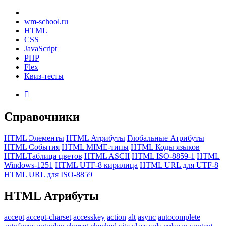
wm-school
.ru
HTML
CSS
JavaScript
PHP
Flex
Квиз-тесты

Справочники
HTML Элементы
HTML Атрибуты
Глобальные Атрибуты
HTML События
HTML MIME-типы
HTML Коды языков
HTMLТаблица цветов
HTML ASCII
HTML ISO-8859-1
HTML
Windows-1251
HTML UTF-8 кирилица
HTML URL для UTF-8
HTML URL для ISO-8859
HTML
Атрибуты
accept
accept-charset
accesskey
action
alt
async
autocomplete