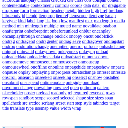
autofocus
autoplay
charset
checked
cite
class
cols
colspan
content
contenteditable
contextmenu
controls
coords
data
data-
dir
draggable
dropzone
form
formaction
headers
height
hidden
high
href
hreflang
http-equiv
id
itemid
itemprop
itemref
itemscope
itemtype
ismap
keytype
kind
label
lang
list
loop
low
manifest
max
maxlength
media
method
min
minlength
multiple
muted
name
novalidate
onabort
onafterprint
onbeforeprint
onbeforeunload
onblur
oncanplay
oncanplaythrough
onchange
onclick
oncopy
oncut
ondblclick
ondrag
ondragend
ondragenter
ondragleave
ondragover
ondragstart
ondrop
ondurationchange
onemptied
onerror
onfocus
onhashchange
oninput
oninvalid
onkeydown
onkeypress
onkeyup
onload
onloadeddata
onloadedmetadata
onloadstart
onmousedown
onmousemove
onmouseout
onmouseover
onmouseup
onmousewheel
onoffline
ononline
onpagehide
onpageshow
onpaste
onpause
onplay
onplaying
onprogress
onratechange
onreset
onresize
onscroll
onsearch
onseeked
onseeking
onselect
onshow
onstalled
onsubmit
onsuspend
ontimeupdate
ontoggle
onunload
onvolumechange
onwaiting
onwheel
open
optimum
pattern
placeholder
poster
preload
readonly
rel
required
reversed
rows
rowspan
sandbox
scope
scoped
selected
shape
size
sizes
span
spellcheck
src
srcdoc
scrlang
srcset
start
step
style
tabindex
target
title
translate
type
usemap
value
width
wrap