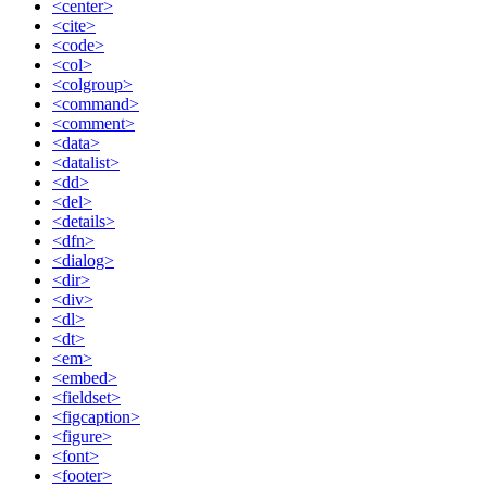
<center>
<cite>
<code>
<col>
<colgroup>
<command>
<comment>
<data>
<datalist>
<dd>
<del>
<details>
<dfn>
<dialog>
<dir>
<div>
<dl>
<dt>
<em>
<embed>
<fieldset>
<figcaption>
<figure>
<font>
<footer>