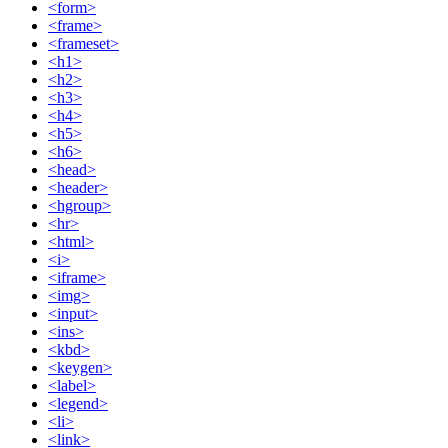
<form>
<frame>
<frameset>
<h1>
<h2>
<h3>
<h4>
<h5>
<h6>
<head>
<header>
<hgroup>
<hr>
<html>
<i>
<iframe>
<img>
<input>
<ins>
<kbd>
<keygen>
<label>
<legend>
<li>
<link>