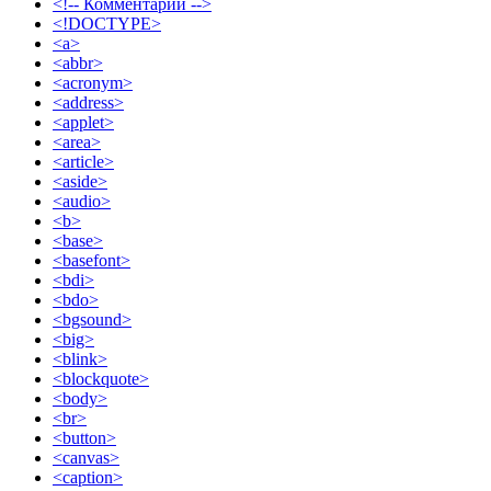
<!-- Комментарий -->
<!DOCTYPE>
<a>
<abbr>
<acronym>
<address>
<applet>
<area>
<article>
<aside>
<audio>
<b>
<base>
<basefont>
<bdi>
<bdo>
<bgsound>
<big>
<blink>
<blockquote>
<body>
<br>
<button>
<canvas>
<caption>