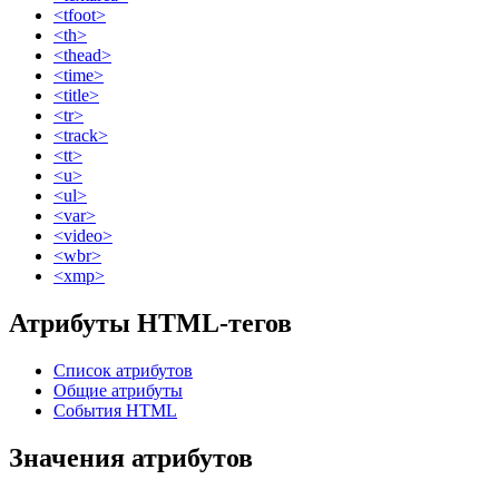
<tfoot>
<th>
<thead>
<time>
<title>
<tr>
<track>
<tt>
<u>
<ul>
<var>
<video>
<wbr>
<xmp>
Атрибуты HTML-тегов
Список атрибутов
Общие атрибуты
События HTML
Значения атрибутов