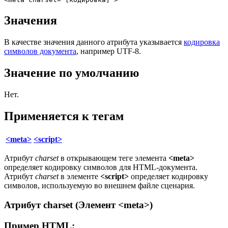
Значения
В качестве значения данного атрибута указывается
кодировка
символов документа
, например UTF-8.
Значение по умолчанию
Нет.
Применяется к тегам
<meta>
<script>
Атрибут
charset
в открывающем теге элемента
<meta>
определяет кодировку символов для HTML-документа.
Атрибут
charset
в элементе
<script>
определяет кодировку
символов, используемую во внешнем файле сценария.
Атрибут charset (Элемент
<meta>
)
Пример HTML: