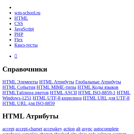
wm-school
.ru
HTML
CSS
JavaScript
PHP
Flex
Квиз-тесты

Справочники
HTML Элементы
HTML Атрибуты
Глобальные Атрибуты
HTML События
HTML MIME-типы
HTML Коды языков
HTMLТаблица цветов
HTML ASCII
HTML ISO-8859-1
HTML
Windows-1251
HTML UTF-8 кирилица
HTML URL для UTF-8
HTML URL для ISO-8859
HTML
Атрибуты
accept
accept-charset
accesskey
action
alt
async
autocomplete