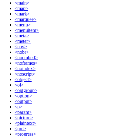
<main>
<map>
<mark>
<marquee>
<menu>
<menuitem>
<meta>
<meter>
<nav>
<nobr>
<noembed>
<noframes>
<noindex>
<noscript>
<object>
<ol>
<optgroup>
<option>
<output>
<p>
<param>
<picture>
<plaintext>
<pre>
<progress>