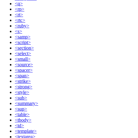
<q>
<rp>
<rt>
<rtc>
<ruby>
<s>
<samp>
<script>
<section>
<select>
<small>
<source>
<spacer>
<span>
<strike>
<strong>
<style>
<sub>
<summary>
<sup>
<table>
<tbody>
<td>
<template>
<textarea>