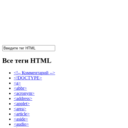
Все теги HTML
<!-- Комментарий -->
<!DOCTYPE>
<a>
<abbr>
<acronym>
<address>
<applet>
<area>
<article>
<aside>
<audio>