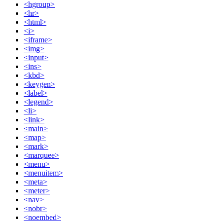
<hgroup>
<hr>
<html>
<i>
<iframe>
<img>
<input>
<ins>
<kbd>
<keygen>
<label>
<legend>
<li>
<link>
<main>
<map>
<mark>
<marquee>
<menu>
<menuitem>
<meta>
<meter>
<nav>
<nobr>
<noembed>