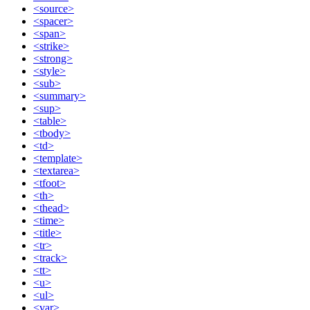
<source>
<spacer>
<span>
<strike>
<strong>
<style>
<sub>
<summary>
<sup>
<table>
<tbody>
<td>
<template>
<textarea>
<tfoot>
<th>
<thead>
<time>
<title>
<tr>
<track>
<tt>
<u>
<ul>
<var>