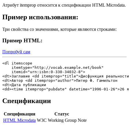
Атрибут
itemprop
относится к спецификации HTML Microdata.
Пример использования:
Три свойства со значениями, которые являются строками:
Пример HTML:
Попробуй сам
<dl itemscope

    itemtype="http://vocab.example.net/book"

    itemid="urn:isbn:0-330-34032-8">

<dt>Заглавие <dd itemprop="title">Дисфункция реальности

<dt>Автор <dd itemprop="author">Питер Ф. Гамильтон

<dt>Дата публикации

<dd><time itemprop="pubdate" datetime="1996-01-26">26 я
Спецификации
Спецификация
Статус
HTML Microdata
W3C Working Group Note