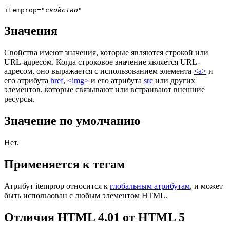
itemprop=
"свойство"
Значения
Свойства имеют значения, которые являются строкой или
URL-адресом. Когда строковое значение является URL-
адресом, оно выражается с использованием элемента
<a>
и
его атрибута
href
,
<img>
и его атрибута
src
или других
элементов, которые связывают или встраивают внешние
ресурсы.
Значение по умолчанию
Нет.
Применяется к тегам
Атрибут
itemprop
относится к
глобальным атрибутам
, и может
быть использован с любым элементом HTML.
Отличия HTML 4.01 от HTML 5