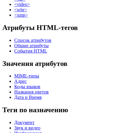
<video>
<wbr>
<xmp>
Атрибуты HTML-тегов
Список атрибутов
Общие атрибуты
События HTML
Значения атрибутов
MIME-типы
Адрес
Коды языков
Названия цветов
Дата и Время
Теги по назначению
Документ
Звук и видео