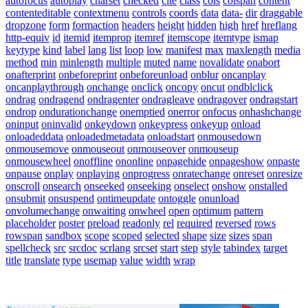
autofocus
autoplay
charset
checked
cite
class
cols
colspan
content
contenteditable
contextmenu
controls
coords
data
data-
dir
draggable
dropzone
form
formaction
headers
height
hidden
high
href
hreflang
http-equiv
id
itemid
itemprop
itemref
itemscope
itemtype
ismap
keytype
kind
label
lang
list
loop
low
manifest
max
maxlength
media
method
min
minlength
multiple
muted
name
novalidate
onabort
onafterprint
onbeforeprint
onbeforeunload
onblur
oncanplay
oncanplaythrough
onchange
onclick
oncopy
oncut
ondblclick
ondrag
ondragend
ondragenter
ondragleave
ondragover
ondragstart
ondrop
ondurationchange
onemptied
onerror
onfocus
onhashchange
oninput
oninvalid
onkeydown
onkeypress
onkeyup
onload
onloadeddata
onloadedmetadata
onloadstart
onmousedown
onmousemove
onmouseout
onmouseover
onmouseup
onmousewheel
onoffline
ononline
onpagehide
onpageshow
onpaste
onpause
onplay
onplaying
onprogress
onratechange
onreset
onresize
onscroll
onsearch
onseeked
onseeking
onselect
onshow
onstalled
onsubmit
onsuspend
ontimeupdate
ontoggle
onunload
onvolumechange
onwaiting
onwheel
open
optimum
pattern
placeholder
poster
preload
readonly
rel
required
reversed
rows
rowspan
sandbox
scope
scoped
selected
shape
size
sizes
span
spellcheck
src
srcdoc
scrlang
srcset
start
step
style
tabindex
target
title
translate
type
usemap
value
width
wrap