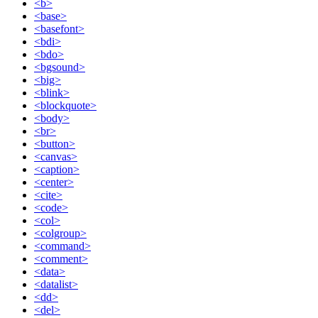
<b>
<base>
<basefont>
<bdi>
<bdo>
<bgsound>
<big>
<blink>
<blockquote>
<body>
<br>
<button>
<canvas>
<caption>
<center>
<cite>
<code>
<col>
<colgroup>
<command>
<comment>
<data>
<datalist>
<dd>
<del>