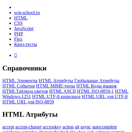
wm-school
.ru
HTML
CSS
JavaScript
PHP
Flex
Квиз-тесты

Справочники
HTML Элементы
HTML Атрибуты
Глобальные Атрибуты
HTML События
HTML MIME-типы
HTML Коды языков
HTMLТаблица цветов
HTML ASCII
HTML ISO-8859-1
HTML
Windows-1251
HTML UTF-8 кирилица
HTML URL для UTF-8
HTML URL для ISO-8859
HTML
Атрибуты
accept
accept-charset
accesskey
action
alt
async
autocomplete