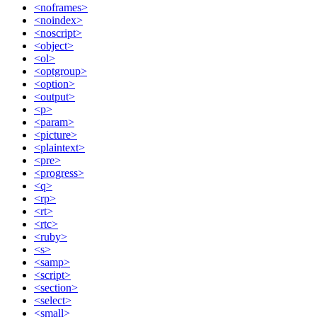
<noframes>
<noindex>
<noscript>
<object>
<ol>
<optgroup>
<option>
<output>
<p>
<param>
<picture>
<plaintext>
<pre>
<progress>
<q>
<rp>
<rt>
<rtc>
<ruby>
<s>
<samp>
<script>
<section>
<select>
<small>