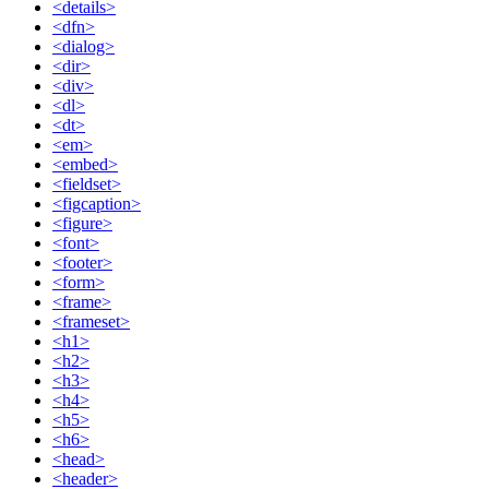
<details>
<dfn>
<dialog>
<dir>
<div>
<dl>
<dt>
<em>
<embed>
<fieldset>
<figcaption>
<figure>
<font>
<footer>
<form>
<frame>
<frameset>
<h1>
<h2>
<h3>
<h4>
<h5>
<h6>
<head>
<header>