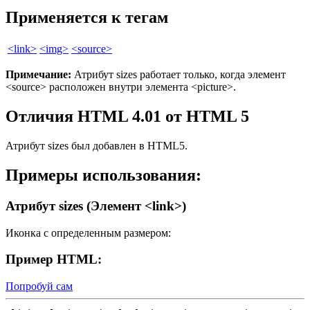
Применяется к тегам
<link>
<img>
<source>
Примечание:
Атрибут
sizes
работает только, когда элемент
<source>
расположен внутри элемента
<picture>
.
Отличия HTML 4.01 от HTML 5
Атрибут
sizes
был добавлен в HTML5.
Примеры использования:
Атрибут sizes (Элемент <link>)
Иконка с определенным размером:
Пример HTML:
Попробуй сам