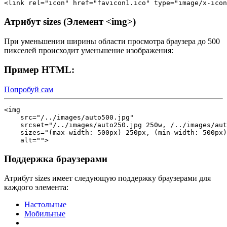
<link rel="icon" href="favicon1.ico" type="image/x-icon
Атрибут sizes (Элемент <img>)
При уменьшении ширины области просмотра браузера до 500
пикселей происходит уменьшение изображения:
Пример HTML:
Попробуй сам
<img 

    src="/../images/auto500.jpg"

    srcset="/../images/auto250.jpg 250w, /../images/aut
    sizes="(max-width: 500px) 250px, (min-width: 500px)
    alt="">
Поддержка браузерами
Атрибут
sizes
имеет следующую поддержку браузерами для
каждого элемента:
Настольные
Мобильные