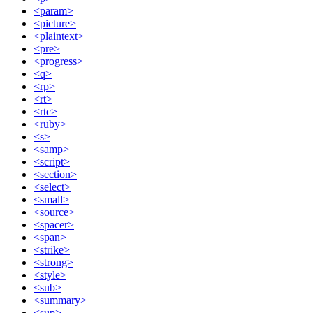
<param>
<picture>
<plaintext>
<pre>
<progress>
<q>
<rp>
<rt>
<rtc>
<ruby>
<s>
<samp>
<script>
<section>
<select>
<small>
<source>
<spacer>
<span>
<strike>
<strong>
<style>
<sub>
<summary>
<sup>