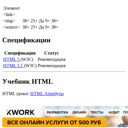
Элемент
<link>
<img>
38+
25+
Да
9+
38+
<source>
38+
25+
Да
9+
38+
Спецификации
Спецификация
Статус
HTML 5
(W3C)
Рекомендация
HTML 5.1
(W3C)
Рекомендация
Учебник HTML
HTML уроки:
HTML Атрибуты