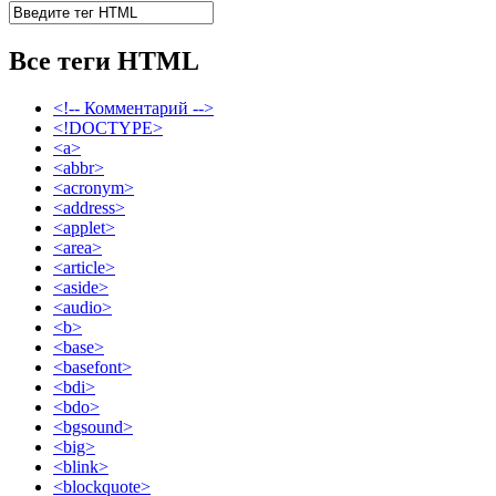
Все теги HTML
<!-- Комментарий -->
<!DOCTYPE>
<a>
<abbr>
<acronym>
<address>
<applet>
<area>
<article>
<aside>
<audio>
<b>
<base>
<basefont>
<bdi>
<bdo>
<bgsound>
<big>
<blink>
<blockquote>