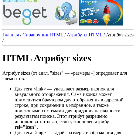
Главная
/
Справочник HTML
/
Атрибуты HTML
/
Атрибут sizes
/
HTML Атрибут sizes
Атрибут
sizes
(от англ. "sizes" — «размеры») определяет для
элементов:
Для тега
<link>
— указывает размер иконок для
визуального отображения. Сама иконка может
применяться браузером для отображения в адресной
строке, при сохранении в избранное, а также
поисковыми системами для придания наглядности
результатам поиска. Этот атрибут разрешено
использовать только, если установлен атрибут
rel="icon"
.
Для тега
<img>
— задаёт размеры изображения для