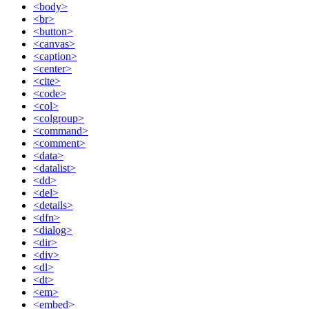
<body>
<br>
<button>
<canvas>
<caption>
<center>
<cite>
<code>
<col>
<colgroup>
<command>
<comment>
<data>
<datalist>
<dd>
<del>
<details>
<dfn>
<dialog>
<dir>
<div>
<dl>
<dt>
<em>
<embed>