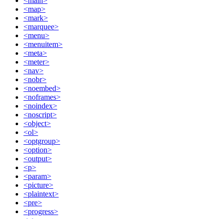
<main>
<map>
<mark>
<marquee>
<menu>
<menuitem>
<meta>
<meter>
<nav>
<nobr>
<noembed>
<noframes>
<noindex>
<noscript>
<object>
<ol>
<optgroup>
<option>
<output>
<p>
<param>
<picture>
<plaintext>
<pre>
<progress>