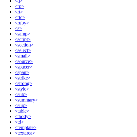
<q>
<rp>
<rt>
<rtc>
<ruby>
<s>
<samp>
<script>
<section>
<select>
<small>
<source>
<spacer>
<span>
<strike>
<strong>
<style>
<sub>
<summary>
<sup>
<table>
<tbody>
<td>
<template>
<textarea>