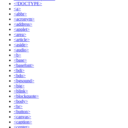
<!DOCTYPE>
<a>
<abbr>
<acronym>
<address>
<applet>
<area>
<article>
<aside>
<audio>
<b>
<base>
<basefont>
<bdi>
<bdo>
<bgsound>
<big>
<blink>
<blockquote>
<body>
<br>
<button>
<canvas>
<caption>
<center>