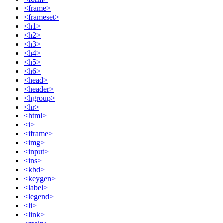
<frame>
<frameset>
<h1>
<h2>
<h3>
<h4>
<h5>
<h6>
<head>
<header>
<hgroup>
<hr>
<html>
<i>
<iframe>
<img>
<input>
<ins>
<kbd>
<keygen>
<label>
<legend>
<li>
<link>