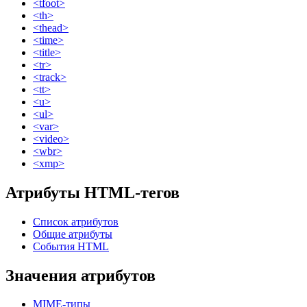
<tfoot>
<th>
<thead>
<time>
<title>
<tr>
<track>
<tt>
<u>
<ul>
<var>
<video>
<wbr>
<xmp>
Атрибуты HTML-тегов
Список атрибутов
Общие атрибуты
События HTML
Значения атрибутов
MIME-типы