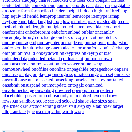
autofocus
autoplay
charset
checked
cite
class
cols
colspan
content
contenteditable
contextmenu
controls
coords
data
data-
dir
draggable
dropzone
form
formaction
headers
height
hidden
high
href
hreflang
http-equiv
id
itemid
itemprop
itemref
itemscope
itemtype
ismap
keytype
kind
label
lang
list
loop
low
manifest
max
maxlength
media
method
min
minlength
multiple
muted
name
novalidate
onabort
onafterprint
onbeforeprint
onbeforeunload
onblur
oncanplay
oncanplaythrough
onchange
onclick
oncopy
oncut
ondblclick
ondrag
ondragend
ondragenter
ondragleave
ondragover
ondragstart
ondrop
ondurationchange
onemptied
onerror
onfocus
onhashchange
oninput
oninvalid
onkeydown
onkeypress
onkeyup
onload
onloadeddata
onloadedmetadata
onloadstart
onmousedown
onmousemove
onmouseout
onmouseover
onmouseup
onmousewheel
onoffline
ononline
onpagehide
onpageshow
onpaste
onpause
onplay
onplaying
onprogress
onratechange
onreset
onresize
onscroll
onsearch
onseeked
onseeking
onselect
onshow
onstalled
onsubmit
onsuspend
ontimeupdate
ontoggle
onunload
onvolumechange
onwaiting
onwheel
open
optimum
pattern
placeholder
poster
preload
readonly
rel
required
reversed
rows
rowspan
sandbox
scope
scoped
selected
shape
size
sizes
span
spellcheck
src
srcdoc
scrlang
srcset
start
step
style
tabindex
target
title
translate
type
usemap
value
width
wrap