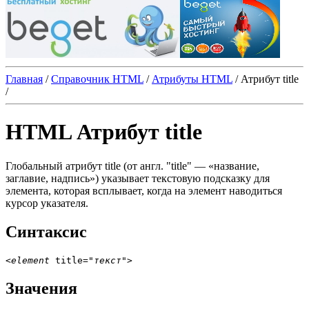
Главная
/
Справочник HTML
/
Атрибуты HTML
/
Атрибут title
/
HTML Атрибут title
Глобальный атрибут
title
(от англ. "title" — «название,
заглавие, надпись») указывает текстовую подсказку для
элемента, которая всплывает, когда на элемент наводиться
курсор указателя.
Синтаксис
<
element
 title="
текст
">
Значения