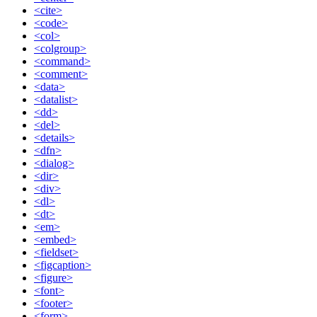
<cite>
<code>
<col>
<colgroup>
<command>
<comment>
<data>
<datalist>
<dd>
<del>
<details>
<dfn>
<dialog>
<dir>
<div>
<dl>
<dt>
<em>
<embed>
<fieldset>
<figcaption>
<figure>
<font>
<footer>
<form>