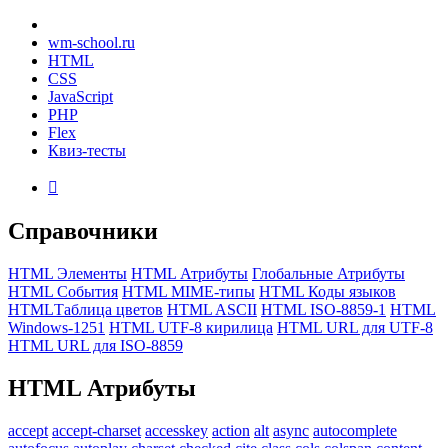
wm-school
.ru
HTML
CSS
JavaScript
PHP
Flex
Квиз-тесты

Справочники
HTML Элементы
HTML Атрибуты
Глобальные Атрибуты
HTML События
HTML MIME-типы
HTML Коды языков
HTMLТаблица цветов
HTML ASCII
HTML ISO-8859-1
HTML
Windows-1251
HTML UTF-8 кирилица
HTML URL для UTF-8
HTML URL для ISO-8859
HTML
Атрибуты
accept
accept-charset
accesskey
action
alt
async
autocomplete