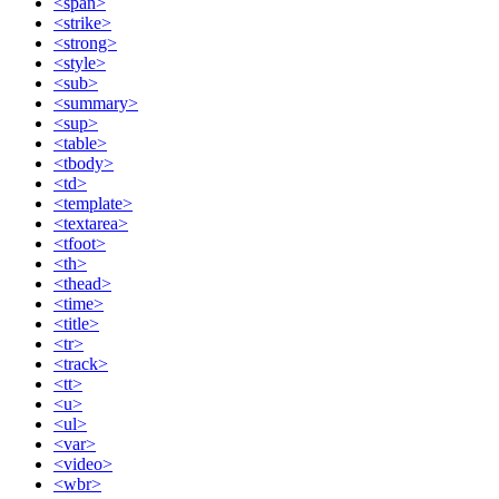
<span>
<strike>
<strong>
<style>
<sub>
<summary>
<sup>
<table>
<tbody>
<td>
<template>
<textarea>
<tfoot>
<th>
<thead>
<time>
<title>
<tr>
<track>
<tt>
<u>
<ul>
<var>
<video>
<wbr>