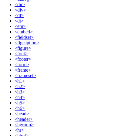
<dir>
<div>
<dl>
<dt>
<em>
<embed>
<fieldset>
<figcaption>
<figure>
<font>
<footer>
<form>
<frame>
<frameset>
<h1>
<h2>
<h3>
<h4>
<h5>
<h6>
<head>
<header>
<hgroup>
<hr>
<html>