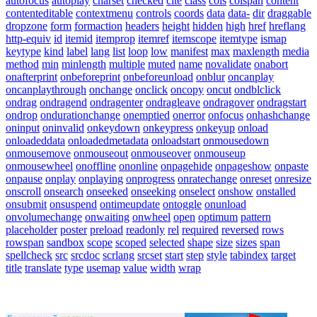
autofocus
autoplay
charset
checked
cite
class
cols
colspan
content
contenteditable
contextmenu
controls
coords
data
data-
dir
draggable
dropzone
form
formaction
headers
height
hidden
high
href
hreflang
http-equiv
id
itemid
itemprop
itemref
itemscope
itemtype
ismap
keytype
kind
label
lang
list
loop
low
manifest
max
maxlength
media
method
min
minlength
multiple
muted
name
novalidate
onabort
onafterprint
onbeforeprint
onbeforeunload
onblur
oncanplay
oncanplaythrough
onchange
onclick
oncopy
oncut
ondblclick
ondrag
ondragend
ondragenter
ondragleave
ondragover
ondragstart
ondrop
ondurationchange
onemptied
onerror
onfocus
onhashchange
oninput
oninvalid
onkeydown
onkeypress
onkeyup
onload
onloadeddata
onloadedmetadata
onloadstart
onmousedown
onmousemove
onmouseout
onmouseover
onmouseup
onmousewheel
onoffline
ononline
onpagehide
onpageshow
onpaste
onpause
onplay
onplaying
onprogress
onratechange
onreset
onresize
onscroll
onsearch
onseeked
onseeking
onselect
onshow
onstalled
onsubmit
onsuspend
ontimeupdate
ontoggle
onunload
onvolumechange
onwaiting
onwheel
open
optimum
pattern
placeholder
poster
preload
readonly
rel
required
reversed
rows
rowspan
sandbox
scope
scoped
selected
shape
size
sizes
span
spellcheck
src
srcdoc
scrlang
srcset
start
step
style
tabindex
target
title
translate
type
usemap
value
width
wrap