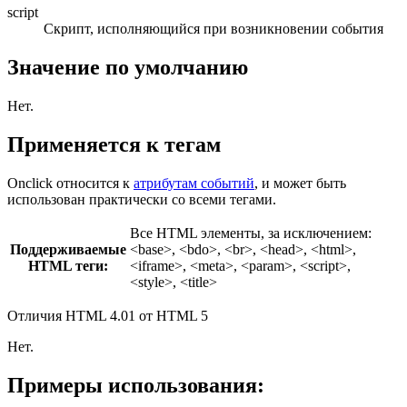
script
Скрипт, исполняющийся при возникновении события
Значение по умолчанию
Нет.
Применяется к тегам
Onclick относится к
атрибутам событий
, и может быть
использован практически со всеми тегами.
Все HTML элементы, за исключением:
Поддерживаемые
<base>
,
<bdo>
,
<br>
,
<head>
,
<html>
,
HTML теги:
<iframe>
,
<meta>
,
<param>
,
<script>
,
<style>
,
<title>
Отличия HTML 4.01 от HTML 5
Нет.
Примеры использования: