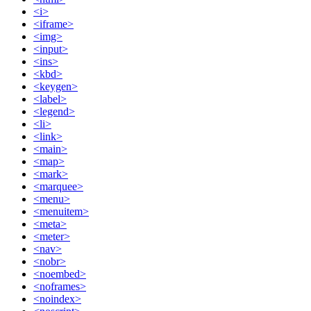
<i>
<iframe>
<img>
<input>
<ins>
<kbd>
<keygen>
<label>
<legend>
<li>
<link>
<main>
<map>
<mark>
<marquee>
<menu>
<menuitem>
<meta>
<meter>
<nav>
<nobr>
<noembed>
<noframes>
<noindex>