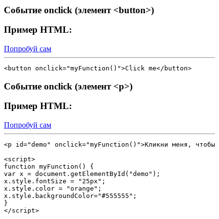
Событие onclick (элемент <button>)
Пример HTML:
Попробуй сам
Событие onclick (элемент <p>)
Пример HTML:
Попробуй сам
<p id="demo" onclick="myFunction()">Кликни меня, чтобы 
<script>

function myFunction() {

var x = document.getElementById("demo");

x.style.fontSize = "25px"; 

x.style.color = "orange"; 

x.style.backgroundColor="#555555";

}
