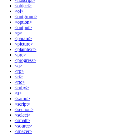
<noscript>
<object>
<ol>
<optgroup>
<option>
<output>
<p>
<param>
<picture>
<plaintext>
<pre>
<progress>
<q>
<rp>
<rt>
<rtc>
<ruby>
<s>
<samp>
<script>
<section>
<select>
<small>
<source>
<spacer>