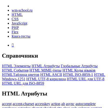
wm-school
.ru
HTML
CSS
JavaScript
PHP
Flex
Квиз-тесты

Справочники
HTML Элементы
HTML Атрибуты
Глобальные Атрибуты
HTML События
HTML MIME-типы
HTML Коды языков
HTMLТаблица цветов
HTML ASCII
HTML ISO-8859-1
HTML
Windows-1251
HTML UTF-8 кирилица
HTML URL для UTF-8
HTML URL для ISO-8859
HTML
Атрибуты
accept
accept-charset
accesskey
action
alt
async
autocomplete