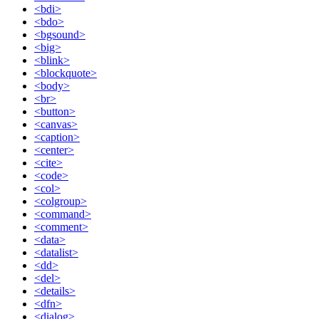
<bdi>
<bdo>
<bgsound>
<big>
<blink>
<blockquote>
<body>
<br>
<button>
<canvas>
<caption>
<center>
<cite>
<code>
<col>
<colgroup>
<command>
<comment>
<data>
<datalist>
<dd>
<del>
<details>
<dfn>
<dialog>