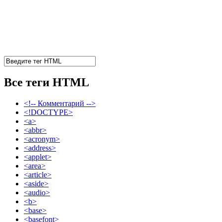
Все теги HTML
<!-- Комментарий -->
<!DOCTYPE>
<a>
<abbr>
<acronym>
<address>
<applet>
<area>
<article>
<aside>
<audio>
<b>
<base>
<basefont>