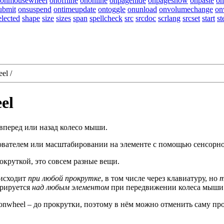
onmousewheel
onoffline
ononline
onpagehide
onpageshow
onpaste
on
ubmit
onsuspend
ontimeupdate
ontoggle
onunload
onvolumechange
on
elected
shape
size
sizes
span
spellcheck
src
srcdoc
scrlang
srcset
start
st
eel
/
el
 вперед или назад колесо мыши.
ователем или масштабировании на элементе с помощью сенсорно
окруткой, это совсем разные вещи.
оисходит
при любой прокрутке
, в том числе через клавиатуру, но
т
ерируется
над любым элементом
при передвижении колеса мыши.
onwheel
– до прокрутки, поэтому в нём можно отменить саму прок