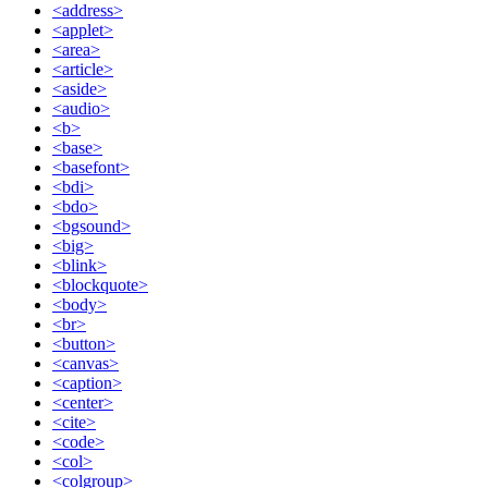
<address>
<applet>
<area>
<article>
<aside>
<audio>
<b>
<base>
<basefont>
<bdi>
<bdo>
<bgsound>
<big>
<blink>
<blockquote>
<body>
<br>
<button>
<canvas>
<caption>
<center>
<cite>
<code>
<col>
<colgroup>