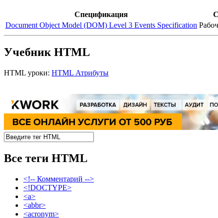
Спецификация
С
Document Object Model (DOM) Level 3 Events Specification
Рабоч
Учебник HTML
HTML уроки:
HTML Атрибуты
Все теги HTML
<!-- Комментарий -->
<!DOCTYPE>
<a>
<abbr>
<acronym>