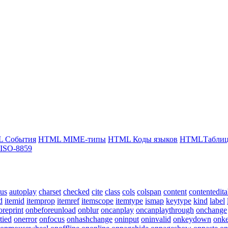
 События
HTML MIME-типы
HTML Коды языков
HTMLТаблица
ISO-8859
cus
autoplay
charset
checked
cite
class
cols
colspan
content
contentedita
d
itemid
itemprop
itemref
itemscope
itemtype
ismap
keytype
kind
label
oreprint
onbeforeunload
onblur
oncanplay
oncanplaythrough
onchange
tied
onerror
onfocus
onhashchange
oninput
oninvalid
onkeydown
onke