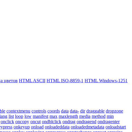
 цветов
HTML ASCII
HTML ISO-8859-1
HTML Windows-1251
ble
contextmenu
controls
coords
data
data-
dir
draggable
dropzone
lang
list
loop
low
manifest
max
maxlength
media
method
min
onclick
oncopy
oncut
ondblclick
ondrag
ondragend
ondragenter
ypress
onkeyup
onload
onloadeddata
onloadedmetadata
onloadstart