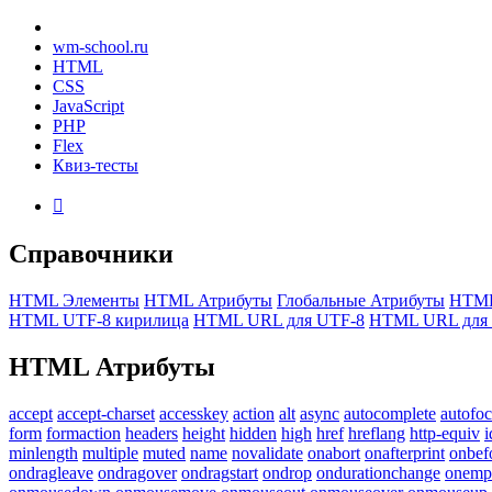
wm-school
.ru
HTML
CSS
JavaScript
PHP
Flex
Квиз-тесты

Справочники
HTML Элементы
HTML Атрибуты
Глобальные Атрибуты
HTML
HTML UTF-8 кирилица
HTML URL для UTF-8
HTML URL для 
HTML
Атрибуты
accept
accept-charset
accesskey
action
alt
async
autocomplete
autofo
form
formaction
headers
height
hidden
high
href
hreflang
http-equiv
i
minlength
multiple
muted
name
novalidate
onabort
onafterprint
onbef
ondragleave
ondragover
ondragstart
ondrop
ondurationchange
onemp