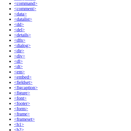
<command>
<comment>
<data>
<datalist>
<dd>
<del>
<details>
<dfn>
<dialog>
<dir>
<div>
<dl>
<dt>
<em>
<embed>
<fieldset>
<figcaption>
<figure>
<font>
<footer>
<form>
<frame>
<frameset>
<h1>
<h2>