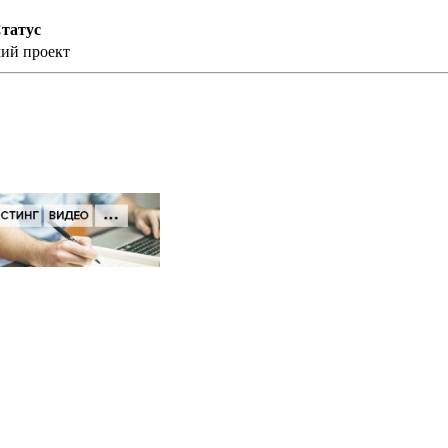
татус
ий проект