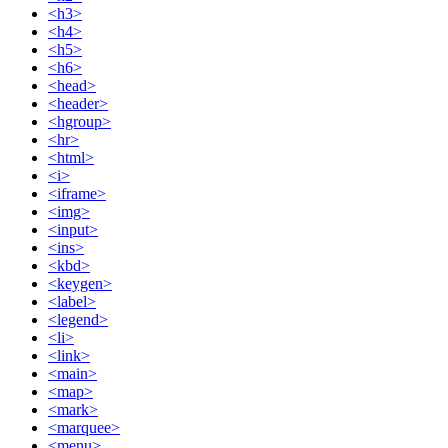
<h3>
<h4>
<h5>
<h6>
<head>
<header>
<hgroup>
<hr>
<html>
<i>
<iframe>
<img>
<input>
<ins>
<kbd>
<keygen>
<label>
<legend>
<li>
<link>
<main>
<map>
<mark>
<marquee>
<menu>