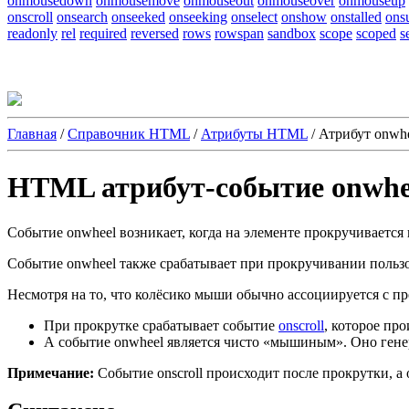
onmousedown
onmousemove
onmouseout
onmouseover
onmouseup
onscroll
onsearch
onseeked
onseeking
onselect
onshow
onstalled
ons
readonly
rel
required
reversed
rows
rowspan
sandbox
scope
scoped
s
Главная
/
Справочник HTML
/
Атрибуты HTML
/
Атрибут onwh
HTML атрибут-событие onwhe
Событие
onwheel
возникает, когда на элементе прокручивается
Событие
onwheel
также срабатывает при прокручивании польз
Несмотря на то, что колёсико мыши обычно ассоциируется с пр
При прокрутке срабатывает событие
onscroll
, которое пр
А событие
onwheel
является чисто «мышиным». Оно ген
Примечание:
Событие
onscroll
происходит после прокрутки, а