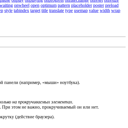
pause
onplay
onplaying
onprogress
onratechange
onreset
onresize
waiting
onwheel
open
optimum
pattern
placeholder
poster
preload
ep
style
tabindex
target
title
translate
type
usemap
value
width
wrap
й панели (например, «мыши» ноутбука).
олько на прокручиваемых элементах
.
 При этом не важно, прокручиваемый он или нет.
рутку (действие браузера).