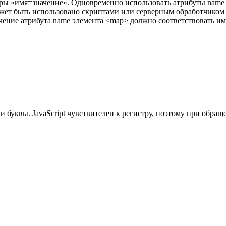
ары «имя=значение». Одновременно использовать атрибуты
name
жет быть использовано скриптами или серверным обработчиком 
ачение атрибута
name
элемента
<map>
должно соответствовать и
и буквы. JavaScript чувствителен к регистру, поэтому при обра