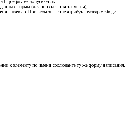
и
http-equiv
не допускается;
данных формы (для опознавания элемента);
мени в
usemap
. При этом значение атрибута
usemap
у
<img>
щении к элементу по имени соблюдайте ту же форму написания,