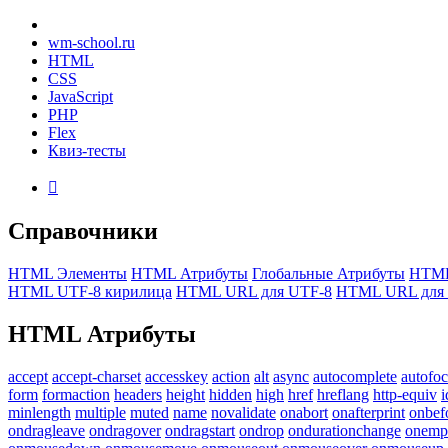
wm-school
.ru
HTML
CSS
JavaScript
PHP
Flex
Квиз-тесты

Справочники
HTML Элементы
HTML Атрибуты
Глобальные Атрибуты
HTML
HTML UTF-8 кирилица
HTML URL для UTF-8
HTML URL для 
HTML
Атрибуты
accept
accept-charset
accesskey
action
alt
async
autocomplete
autofo
form
formaction
headers
height
hidden
high
href
hreflang
http-equiv
i
minlength
multiple
muted
name
novalidate
onabort
onafterprint
onbef
ondragleave
ondragover
ondragstart
ondrop
ondurationchange
onemp