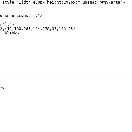
 style="width:450px;height:292px;" usemap="#mykarta">

ольная ссылка');"> 

г');"> 

2,410,130,285,134,278,96,133,95" 

=_blank> 

">
