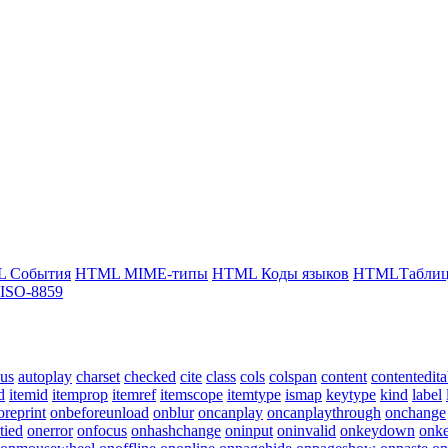
 События
HTML MIME-типы
HTML Коды языков
HTMLТаблица
ISO-8859
cus
autoplay
charset
checked
cite
class
cols
colspan
content
contentedita
d
itemid
itemprop
itemref
itemscope
itemtype
ismap
keytype
kind
label
oreprint
onbeforeunload
onblur
oncanplay
oncanplaythrough
onchange
tied
onerror
onfocus
onhashchange
oninput
oninvalid
onkeydown
onke