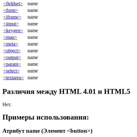
<fieldset>
name
<form>
name
<iframe>
name
<input>
name
<keygen>
name
<map>
name
<meta>
name
<object>
name
<output>
name
<param>
name
<select>
name
<textarea>
name
Различия между HTML 4.01 и HTML5
Нет.
Примеры использования:
Атрибут name (Элемент <button>)