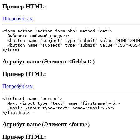
Пример HTML:
Попробуй сам
<form action="action_form.php" method="get">

  Выберите любимый предмет:

  <button name="subject" type="submit" value="HTML">HTM
  <button name="subject" type="submit" value="CSS">CSS<
Атрибут name (Элемент <fieldset>)
Пример HTML:
Попробуй сам
<fieldset name="person">

  Имя: <input type="text" name="firstname"><br>

  Email: <input type="text" name="email"><br>

Атрибут name (Элемент <form>)
Пример HTML: