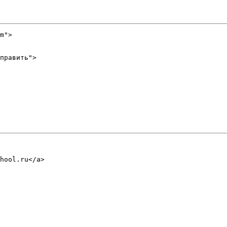
m">

править">
