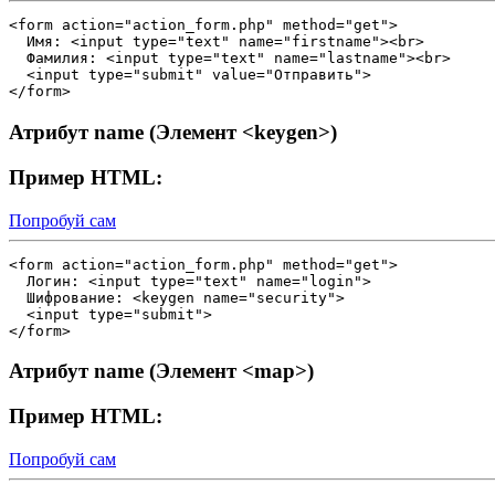
<form action="action_form.php" method="get">

  Имя: <input type="text" name="firstname"><br>

  Фамилия: <input type="text" name="lastname"><br>

  <input type="submit" value="Отправить">

Атрибут name (Элемент <keygen>)
Пример HTML:
Попробуй сам
<form action="action_form.php" method="get">

  Логин: <input type="text" name="login">

  Шифрование: <keygen name="security">

  <input type="submit">

Атрибут name (Элемент <map>)
Пример HTML:
Попробуй сам