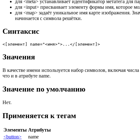
для
<meta>
устанавливает идентификатор метатега для п
для
<input>
присваивает элементу формы имя, которое мо
для
<map>
задаёт уникальное имя карте изображения. Зн
начинается с символа решётки.
Синтаксис
Значения
В качестве имени используется набор символов, включая числа 
что и в атрибуте
name
.
Значение по умолчанию
Нет.
Применяется к тегам
Элементы
Атрибуты
<button>
name