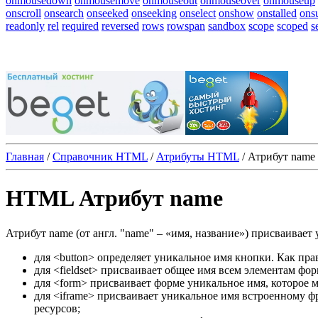
onmousedown
onmousemove
onmouseout
onmouseover
onmouseup
onscroll
onsearch
onseeked
onseeking
onselect
onshow
onstalled
ons
readonly
rel
required
reversed
rows
rowspan
sandbox
scope
scoped
s
Главная
/
Справочник HTML
/
Атрибуты HTML
/
Атрибут name
HTML Атрибут name
Атрибут
name
(от англ. "name" ‒ «имя, название») присваивает
для
<button>
определяет уникальное имя кнопки. Как прав
для
<fieldset>
присваивает общее имя всем элементам форм
для
<form>
присваивает форме уникальное имя, которое 
для
<iframe>
присваивает уникальное имя встроенному фр
ресурсов;