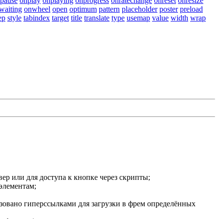
pause
onplay
onplaying
onprogress
onratechange
onreset
onresize
waiting
onwheel
open
optimum
pattern
placeholder
poster
preload
ep
style
tabindex
target
title
translate
type
usemap
value
width
wrap
ер или для доступа к кнопке через скрипты;
элементам;
зовано гиперссылками для загрузки в фрем определённых