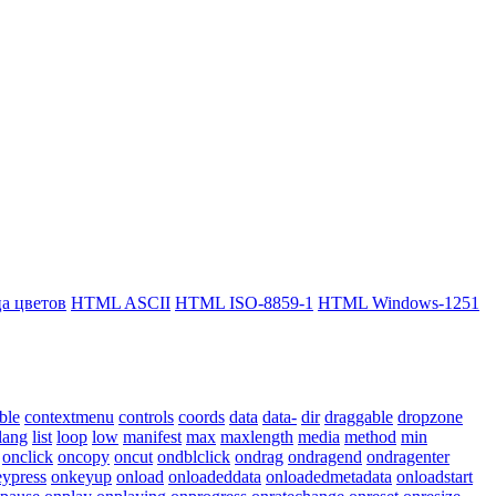
 цветов
HTML ASCII
HTML ISO-8859-1
HTML Windows-1251
ble
contextmenu
controls
coords
data
data-
dir
draggable
dropzone
lang
list
loop
low
manifest
max
maxlength
media
method
min
onclick
oncopy
oncut
ondblclick
ondrag
ondragend
ondragenter
ypress
onkeyup
onload
onloadeddata
onloadedmetadata
onloadstart