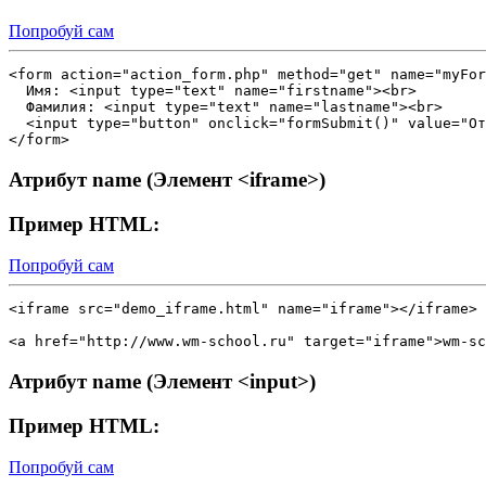
Попробуй сам
<form action="action_form.php" method="get" name="myFor
  Имя: <input type="text" name="firstname"><br>

  Фамилия: <input type="text" name="lastname"><br>

  <input type="button" onclick="formSubmit()" value="От
Атрибут name (Элемент <iframe>)
Пример HTML:
Попробуй сам
<iframe src="demo_iframe.html" name="iframe"></iframe>

Атрибут name (Элемент <input>)
Пример HTML:
Попробуй сам