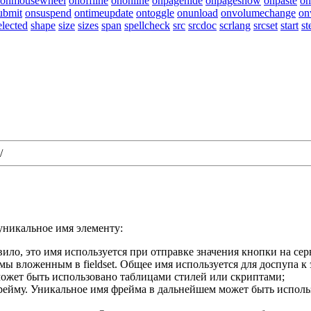
onmousewheel
onoffline
ononline
onpagehide
onpageshow
onpaste
on
ubmit
onsuspend
ontimeupdate
ontoggle
onunload
onvolumechange
on
elected
shape
size
sizes
span
spellcheck
src
srcdoc
scrlang
srcset
start
st
/
 уникальное имя элементу:
ило, это имя используется при отправке значения кнопки на серв
ы вложенным в fieldset. Общее имя используется для доспупа к 
может быть использовано таблицами стилей или скриптами;
ейму. Уникальное имя фрейма в дальнейшем может быть исполь