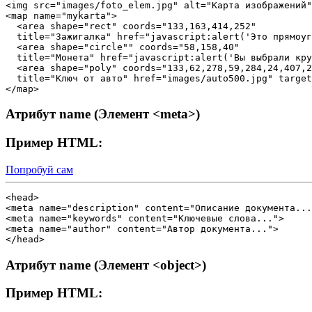
<img src="images/foto_elem.jpg" alt="Карта изображений"
<map name="mykarta"> 

  <area shape="rect" coords="133,163,414,252" 

  title="Зажигалка" href="javascript:alert('Это прямоуг
  <area shape="circle"" coords="58,158,40" 

  title="Монета" href="javascript:alert('Вы выбрали кру
  <area shape="poly" coords="133,62,278,59,284,24,407,2
  title="Ключ от авто" href="images/auto500.jpg" target
Атрибут name (Элемент <meta>)
Пример HTML:
Попробуй сам
<head>

<meta name="description" content="Описание документа...
<meta name="keywords" content="Ключевые слова...">

<meta name="author" content="Автор документа...">

Атрибут name (Элемент <object>)
Пример HTML: