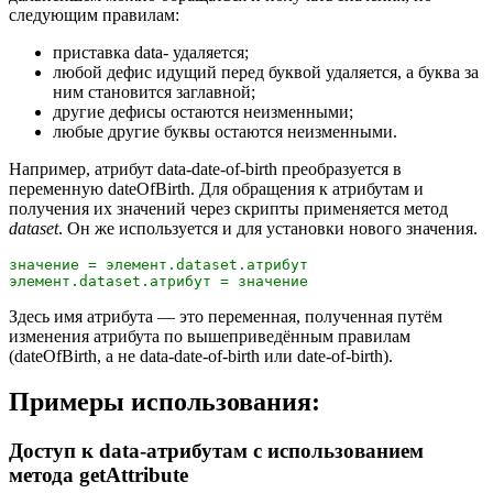
следующим правилам:
приставка
data-
удаляется;
любой дефис идущий перед буквой удаляется, а буква за
ним становится заглавной;
другие дефисы остаются неизменными;
любые другие буквы остаются неизменными.
Например, атрибут
data-date-of-birth
преобразуется в
переменную
dateOfBirth
. Для обращения к атрибутам и
получения их значений через скрипты применяется метод
dataset
. Он же используется и для установки нового значения.
значение = элемент.dataset.атрибут

Здесь имя атрибута — это переменная, полученная путём
изменения атрибута по вышеприведённым правилам
(
dateOfBirth
, а не
data-date-of-birth
или
date-of-birth
).
Примеры использования:
Доступ к
data-
атрибутам с использованием
метода getAttribute