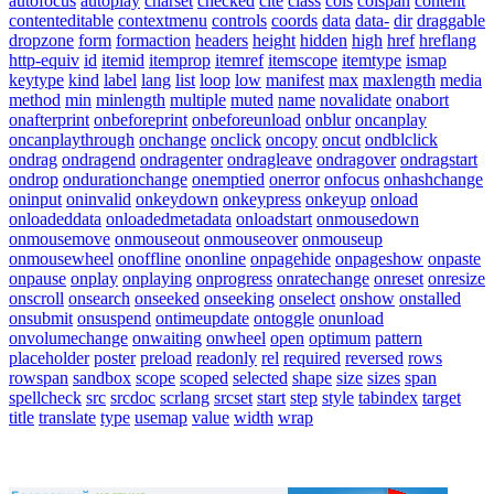
autofocus
autoplay
charset
checked
cite
class
cols
colspan
content
contenteditable
contextmenu
controls
coords
data
data-
dir
draggable
dropzone
form
formaction
headers
height
hidden
high
href
hreflang
http-equiv
id
itemid
itemprop
itemref
itemscope
itemtype
ismap
keytype
kind
label
lang
list
loop
low
manifest
max
maxlength
media
method
min
minlength
multiple
muted
name
novalidate
onabort
onafterprint
onbeforeprint
onbeforeunload
onblur
oncanplay
oncanplaythrough
onchange
onclick
oncopy
oncut
ondblclick
ondrag
ondragend
ondragenter
ondragleave
ondragover
ondragstart
ondrop
ondurationchange
onemptied
onerror
onfocus
onhashchange
oninput
oninvalid
onkeydown
onkeypress
onkeyup
onload
onloadeddata
onloadedmetadata
onloadstart
onmousedown
onmousemove
onmouseout
onmouseover
onmouseup
onmousewheel
onoffline
ononline
onpagehide
onpageshow
onpaste
onpause
onplay
onplaying
onprogress
onratechange
onreset
onresize
onscroll
onsearch
onseeked
onseeking
onselect
onshow
onstalled
onsubmit
onsuspend
ontimeupdate
ontoggle
onunload
onvolumechange
onwaiting
onwheel
open
optimum
pattern
placeholder
poster
preload
readonly
rel
required
reversed
rows
rowspan
sandbox
scope
scoped
selected
shape
size
sizes
span
spellcheck
src
srcdoc
scrlang
srcset
start
step
style
tabindex
target
title
translate
type
usemap
value
width
wrap