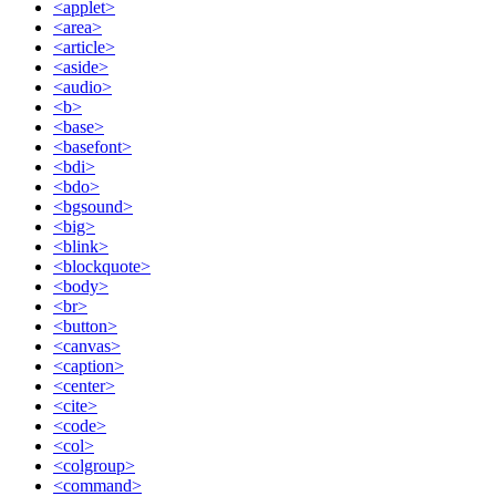
<applet>
<area>
<article>
<aside>
<audio>
<b>
<base>
<basefont>
<bdi>
<bdo>
<bgsound>
<big>
<blink>
<blockquote>
<body>
<br>
<button>
<canvas>
<caption>
<center>
<cite>
<code>
<col>
<colgroup>
<command>