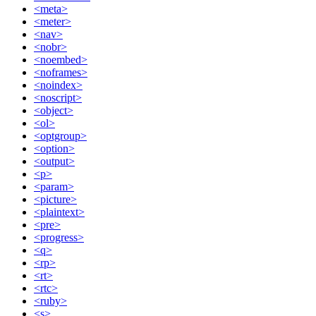
<meta>
<meter>
<nav>
<nobr>
<noembed>
<noframes>
<noindex>
<noscript>
<object>
<ol>
<optgroup>
<option>
<output>
<p>
<param>
<picture>
<plaintext>
<pre>
<progress>
<q>
<rp>
<rt>
<rtc>
<ruby>
<s>