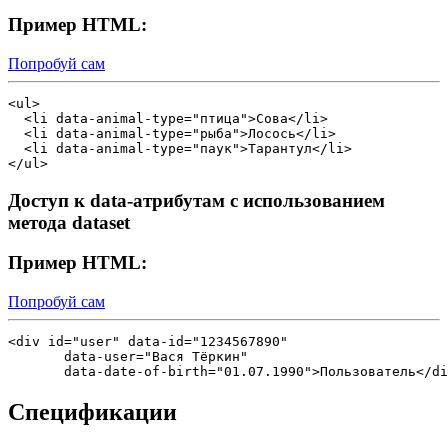
Пример HTML:
Попробуй сам
<ul>

  <li data-animal-type="птица">Сова</li>

  <li data-animal-type="рыба">Лосось</li> 

  <li data-animal-type="паук">Тарантул</li> 

Доступ к
data-
атрибутам с использованием
метода dataset
Пример HTML:
Попробуй сам
<div id="user" data-id="1234567890" 

       data-user="Вася Тёркин" 

Спецификации