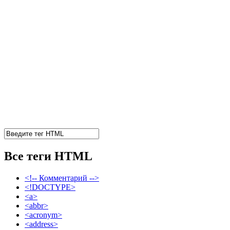
Все теги HTML
<!-- Комментарий -->
<!DOCTYPE>
<a>
<abbr>
<acronym>
<address>