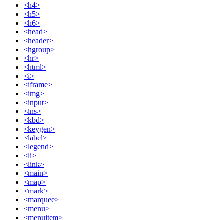
<h4>
<h5>
<h6>
<head>
<header>
<hgroup>
<hr>
<html>
<i>
<iframe>
<img>
<input>
<ins>
<kbd>
<keygen>
<label>
<legend>
<li>
<link>
<main>
<map>
<mark>
<marquee>
<menu>
<menuitem>