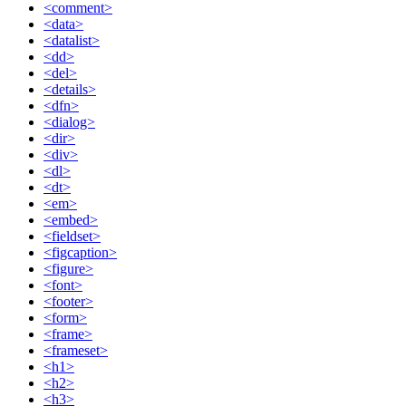
<comment>
<data>
<datalist>
<dd>
<del>
<details>
<dfn>
<dialog>
<dir>
<div>
<dl>
<dt>
<em>
<embed>
<fieldset>
<figcaption>
<figure>
<font>
<footer>
<form>
<frame>
<frameset>
<h1>
<h2>
<h3>