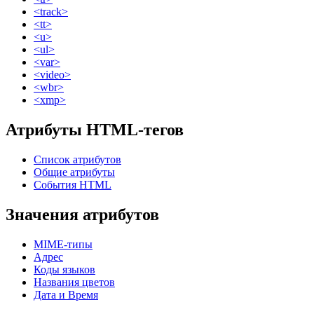
<track>
<tt>
<u>
<ul>
<var>
<video>
<wbr>
<xmp>
Атрибуты HTML-тегов
Список атрибутов
Общие атрибуты
События HTML
Значения атрибутов
MIME-типы
Адрес
Коды языков
Названия цветов
Дата и Время