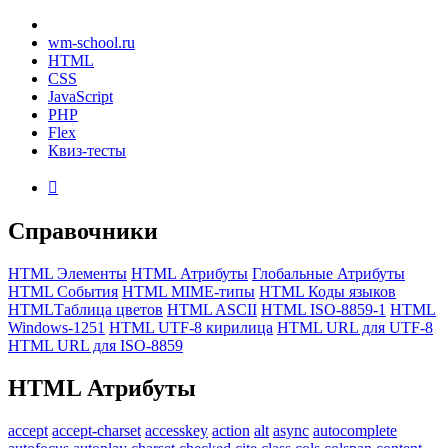
wm-school
.ru
HTML
CSS
JavaScript
PHP
Flex
Квиз-тесты

Справочники
HTML Элементы
HTML Атрибуты
Глобальные Атрибуты
HTML События
HTML MIME-типы
HTML Коды языков
HTMLТаблица цветов
HTML ASCII
HTML ISO-8859-1
HTML
Windows-1251
HTML UTF-8 кирилица
HTML URL для UTF-8
HTML URL для ISO-8859
HTML
Атрибуты
accept
accept-charset
accesskey
action
alt
async
autocomplete