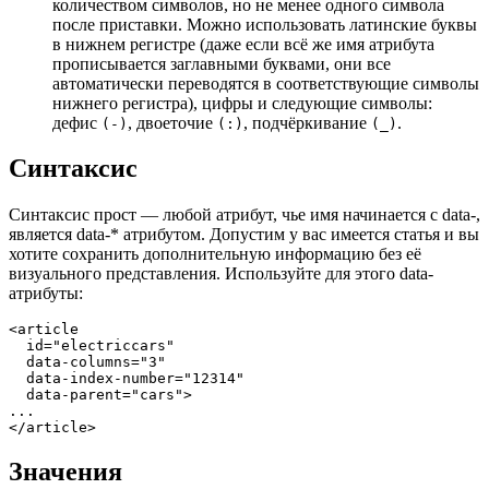
количеством символов, но не менее одного символа
после приставки. Можно использовать латинские буквы
в нижнем регистре (даже если всё же имя атрибута
прописывается заглавными буквами, они все
автоматически переводятся в соответствующие символы
нижнего регистра), цифры и следующие символы:
дефис
, двоеточие
, подчёркивание
.
(-)
(:)
(_)
Синтаксис
Синтаксис прост — любой атрибут, чье имя начинается с
data-
,
является
data-*
атрибутом. Допустим у вас имеется статья и вы
хотите сохранить дополнительную информацию без её
визуального представления. Используйте для этого data-
атрибуты:
<article

  id="electriccars"

  data-columns="3"

  data-index-number="12314"

  data-parent="cars">

...

Значения