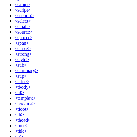
<samp>
<script>
<section>
<select>
<small>
<source>
<spacer>
<span>
<strike>
<strong>
<style>
<sub>
<summary>
<sup>
<table>
<tbody>
<td>
<template>
<textarea>
<tfoot>
<th>
<thead>
<time>
<title>
<tr>